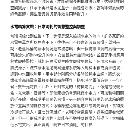
滴灌系統與雨水回收裝置，才能確保長期低維護成本。透過這樣的
空間變身，住家不再只是水泥盒子，而是會呼吸、會調節微氣候的
綠色載體，讓生活品質與節能效益同時提升。
水電精算實戰：日常消耗的智慧監控與調整
當環境綠化到位後，下一步便是深入檢視水電的流向。許多家庭的
水電帳單之所以居高不下，往往來自不經意的浪費習慣。舉例來
說，老舊馬桶的漏水情況經常被忽略，但一個持續滲漏的馬桶一天
可能流失超過50公升的水。安裝智慧水錶與電錶，並搭配手機應用
程式即時監控，就能在異常發生時立即收到通知。在用水方面，可
將洗澡水、洗衣廢水透過簡易過濾系統導入馬桶水箱或澆灌植栽，
達到中水回收利用。用電部分則應分析各時段耗電曲線，將洗衣、
烘衣等高耗電家電移到離峰時段運作，搭配時間電價方案，一年可
省下數千元電費。此外，針對常見的「待機電力」，像是電視機上
盒、充電器、音響等，即使關機仍會消耗微小電力，可加裝帶開關
的延長線，養成隨手關閉的習慣。另一個容易被忽略的是冰箱的擺
放位置與食物儲存方式：冰箱應避免靠近爐灶或陽光直射，食物要
冷卻後再放入，且七分滿最好，以利冷空氣循環。這些細節看似繁
瑣，但一旦形成固定流程，就能在不犧牲舒適度的前提下，大幅降
低水電支出，真正實現「精算日常消耗」的目標。