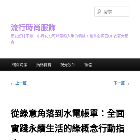
跳
至
搜
主
尋
要
流行時尚服飾
內
網友好評不斷，小資女也可以輕鬆入手的價格，當季必備高CP衣著大集
容
合
主
環保清潔
媽媽寶寶
視覺設計
徵信
要
選
單
文
←
上一篇
下一篇
→
章
導
覽
從綠意角落到水電帳單：全面
實踐永續生活的綠概念行動指