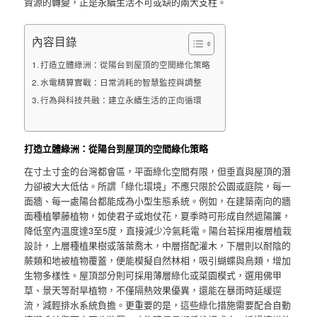
資源的轉變，正是永續生活不可或缺的兩大支柱。
內容目錄
打造立體綠洲：從陽台到屋頂的空間綠化策略
水電精算實戰：日常消耗的智慧監控與調整
行為與科技共融：建立永續生活的正向循環
打造立體綠洲：從陽台到屋頂的空間綠化策略
在寸土寸金的台灣都會區，平面綠化空間有限，但垂直與屋頂的潛
力卻被大大低估。所謂「綠化環境」不應只限於公園或庭院，每一
面牆、每一處陽台都能成為小型生態系統。例如，在建築南向的牆
面種植攀藤植物，如使君子或炮仗花，夏季時可形成自然遮陽簾，
降低室內溫度達3至5度，直接減少冷氣耗電。陽台若採用複層植栽
設計，上層種植果樹或落葉喬木，中層搭配灌木，下層則以耐陰的
蕨類和地被植物覆蓋，便能模擬自然林相，吸引蝴蝶與鳥類，增加
生物多樣性。屋頂部分則可採用薄層綠化或菜園模式，選用佛甲
草、景天等耐旱植物，不僅隔熱效果優異，還能在暴雨時延緩逕
流，減輕排水系統負擔。更重要的是，這些綠化措施需要配合自動