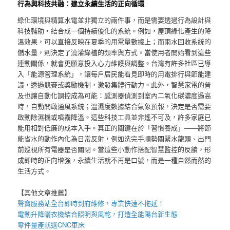
行為與科技共融：建立永續生活的正向循環
綠化環境與精算水電並非獨立的兩件事，而是需要透過行為設計與
科技輔助，結合成一個持續優化的系統。例如，屋頂綠化產生的降
溫效果，可以直接反映在夏季的用電量數據上；而雨水回收系統的
儲水量，則決定了澆灌綠植的頻率與方式。當使用者開始看到這些
連動關係，就會更願意投入心力維護與調整。台灣有許多社區已導
入「能源管理系統」，讓每戶居民能看見即時的用電排行與節能建
議，透過競賽或獎勵機制，激發集體行動力。此外，智慧家電的普
及也讓自動化調控成為可能：感測器偵測到室內二氧化碳濃度過高
時，自動開啟通風系統；溫濕度數據結合氣象預報，決定是否需要
啟動除濕機或噴霧降溫。這些科技工具並非遙不可及，許多家庭已
能用相對低廉的成本入手。真正的關鍵在於「習慣養成」——將節
能省水的動作內化為日常反射，例如洗完手順勢關緊水龍頭、出門
前巡視所有電器是否關閉。當這些小動作搭配智慧監控的反饋，形
成即時的正向增強，永續生活就不再是口號，而是一種自然而然的
生活方式。
【其他文章推薦】
聲寶服務站
全台即時到府維修，專業快速不拖延！
電動升降曬衣機
結合照明與風乾，打造全能陽台新生態
零件量產就選
CNC車床