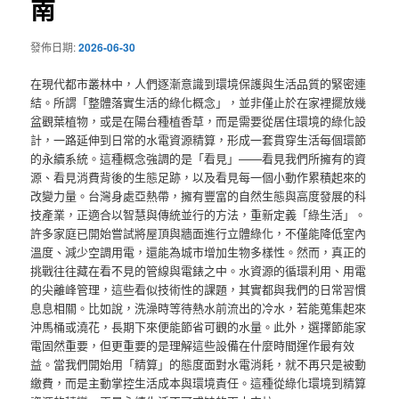
南
發佈日期:
2026-06-30
在現代都市叢林中，人們逐漸意識到環境保護與生活品質的緊密連
結。所謂「整體落實生活的綠化概念」，並非僅止於在家裡擺放幾
盆觀葉植物，或是在陽台種植香草，而是需要從居住環境的綠化設
計，一路延伸到日常的水電資源精算，形成一套貫穿生活每個環節
的永續系統。這種概念強調的是「看見」——看見我們所擁有的資
源、看見消費背後的生態足跡，以及看見每一個小動作累積起來的
改變力量。台灣身處亞熱帶，擁有豐富的自然生態與高度發展的科
技產業，正適合以智慧與傳統並行的方法，重新定義「綠生活」。
許多家庭已開始嘗試將屋頂與牆面進行立體綠化，不僅能降低室內
溫度、減少空調用電，還能為城市增加生物多樣性。然而，真正的
挑戰往往藏在看不見的管線與電錶之中。水資源的循環利用、用電
的尖離峰管理，這些看似技術性的課題，其實都與我們的日常習慣
息息相關。比如說，洗澡時等待熱水前流出的冷水，若能蒐集起來
沖馬桶或澆花，長期下來便能節省可觀的水量。此外，選擇節能家
電固然重要，但更重要的是理解這些設備在什麼時間運作最有效
益。當我們開始用「精算」的態度面對水電消耗，就不再只是被動
繳費，而是主動掌控生活成本與環境責任。這種從綠化環境到精算