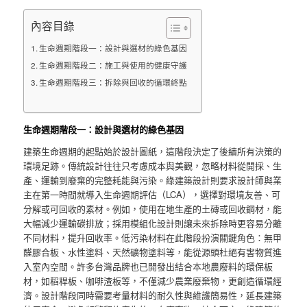
內容目錄
生命週期階段一：設計與選材的綠色基因
生命週期階段二：施工與使用的健康守護
生命週期階段三：拆除與回收的循環終點
生命週期階段一：設計與選材的綠色基因
建築生命週期的起點始於設計圖紙，這階段決定了後續所有決策的
環境足跡。傳統設計往往只考慮成本與美觀，忽略材料從開採、生
產、運輸到廢棄的完整耗能與污染。綠建築設計則要求設計師與業
主在第一時間就導入生命週期評估（LCA），選擇對環境友善、可
分解或可回收的素材。例如，使用在地生產的土磚或回收鋼材，能
大幅減少運輸碳排放；採用模組化設計則讓未來拆除時更容易分離
不同材料，提升回收率。低污染材料在此階段扮演關鍵角色：無甲
醛膠合板、水性塗料、天然礦物塗料等，能從源頭杜絕有害物質進
入室內空間。許多台灣品牌也已開發出結合本地農廢料的環保板
材，如稻稈板、咖啡渣板等，不僅減少農業廢棄物，更創造循環經
濟。設計階段同時需要考量材料的耐久性與維護簡易性，延長建築