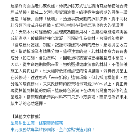
建築終將面臨老化或改建，傳統拆除方式往往將所有廢棄物混合掩
埋或焚燒，造成二次污染與資源浪費。綠建築生命週期的最後一環
應是「解構」而非「破壞」，透過事前規劃的拆卸步驟，將不同材
料分類回收或升級再造。低污染材料在這裡展現出強大的循環潛
力：天然木材可經過碳化處理成為園藝用材，金屬框架能熔煉再製
成新產品，玻璃纖維強化混凝土可粉碎作為骨材。台灣近年推動
「循環建材護照」制度，記錄每種建築材料的成分、產地與回收方
式，幫助拆除業者精準分類。值得注意的是，若材料本身含有有害
成分（如石綿、含鉛塗料），回收過程將變得更複雜且成本高昂。
因此，從生命週期觀點來看，初始選擇健康無毒的材料，不僅保護
施工人員與住戶，也大幅降低終端處理的環境風險。消費者與業主
在裝修時，往往忽略「未來拆除」這個環節，但若採用模組化、易
分離的環保建材，未來改建時的廢棄物量可減少60%以上，真正實
現從搖籃到搖籃的閉環。這股綠色浪潮正在改寫台灣室內裝修的產
業規則，健康環保低污染材料不再只是小眾選項，而是成為追求永
續生活的必然選擇。
【其他文章推薦】
塑膠射出工廠
一條龍製造服務
東元服務站
專業維修團隊，全台據點快速到府！