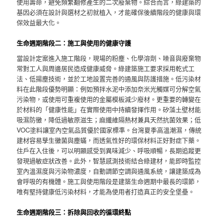
使用壽命，避免頻繁翻修產生的二次廢棄物。綜合而言，綠建築的
基因必須在設計與選材之初就植入，才能確保後續階段的健康與環
保效益最大化。
生命週期階段二：施工與使用的健康守護
當設計定案進入施工階段，現場的粉塵、化學溶劑、噪音與廢棄物
常對工人與周邊居民造成健康威脅。綠建築施工要求採用乾式工
法、低揚塵技術，並於工地設置完善的通風與防護措施。低污染材
料在此階段優勢明顯：例如預拌水泥中添加奈米光觸媒可分解空氣
污染物，或使用可重複使用的金屬模板減少廢材。更重要的轉變在
於材料的「健康性能」在實際使用中持續發揮作用。矽藻土壁材能
吸濕防黴，降低過敏原滋生；麻纖維隔熱材兼具天然抗菌效果；低
VOC塗料讓室內空氣品質優於國家標準。台灣夏季高溫潮濕，傳統
建材容易孳生黴菌與塵蟎，而透氣性好的環保材料正好對症下藥。
住戶在入住後，可以明顯感受到異味減少、呼吸順暢，長期追蹤更
發現過敏症狀改善。此外，智慧感測技術結合綠建材，能即時監控
室內溫濕度與污染物濃度，自動調節空調與通風系統，讓建築成為
會呼吸的有機體。施工與使用階段是建築生命週期中最長的環節，
唯有堅持健康低污染材料，才能為使用者打造真正的安全堡壘。
生命週期階段三：拆除與回收的循環終點