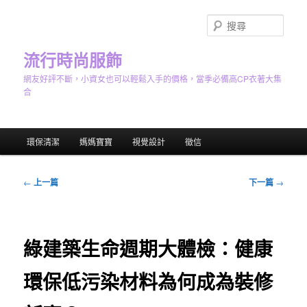
跳
至
搜
主
尋
要
流行時尚服飾
內
網友好評不斷，小資女也可以輕鬆入手的價格，當季必備高CP衣著大集
容
合
主
環保清潔
媽媽寶寶
視覺設計
徵信
要
選
單
文
←
上一篇
下一篇
→
章
導
覽
綠建築生命週期大體檢：健康
環保低污染材料為何成為裝修