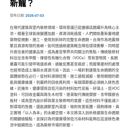
新寵？
發佈日期:
2026-07-03
在現代建築與室內裝修領域，環保意識已從邊緣話題躍升為核心主
流。隨著全球氣候變遷加劇、資源消耗過度，人們開始重新審視建
築物從規劃、施工、使用到拆除的完整生命週期。台灣作為地震頻
繁且資源有限的島嶼，如何透過綠建築概念降低環境衝擊，同時提
升居住者的健康品質，成為產官學界共同關注的焦點。傳統裝修材
料往往含有甲醛、揮發性有機化合物（VOCs）等有害物質，長期
暴露可能引發呼吸道疾病、過敏反應甚至癌症；而廢棄建材的處理
也經常造成土壤與水資源污染。因此，一場針對建築生命週期的全
面體檢勢在必行。從材料源頭控管、施工過程減廢、使用期間的節
能與健康維護，到最終的回收再利用，每個環節都必須納入綠色思
維。近幾年，健康環保且低污染的材料如竹炭板、矽藻土、低VOC
塗料、可回收金屬與再生木材等，逐漸取代傳統塑膠、含甲醛膠合
板材，成為室內設計師與業主裝修時的首選。這些材料不僅能減少
對環境的負擔，還能調節室內濕度、吸附有害氣體、隔熱降噪，真
正實現「以人為本」的永續空間。本文將深入剖析綠建築生命週期
的關鍵檢驗點，並探討為何健康環保低污染材料能夠在這波綠色潮
流中脫穎而出，成為裝修市場的新寵。