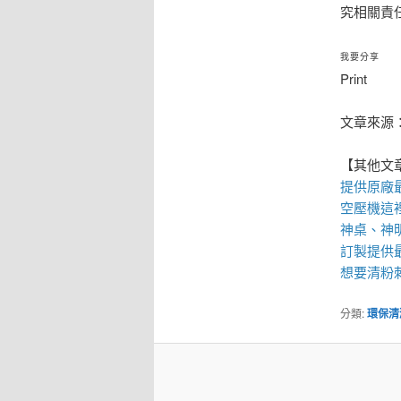
究相關責
我要分享
Print
文章來源：htt
【其他文
提供原廠
空壓機
這
神桌、
神
訂製提供
想要
清粉
分類:
環保清