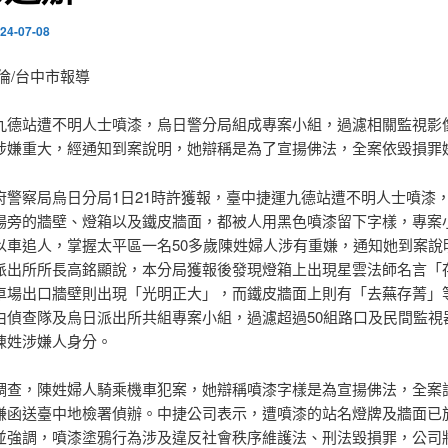
24-07-08
倫/台中市報導
九德站遭不明人士噴漆，烏日警分局組成專案小組，過濾相關監視影
涉嫌重大，經通知到案說明，她辯稱是為了宣揚佛法，全案依毀損罪
府警察局烏日分局1日21時許獲報，臺中捷運九德站遭不明人士噴漆，
場旁的牆壁、燈箱以及鐵皮牆面，都被人用黑色噴漆留下字樣，專案
以車追人，掌握太平區一名50多歲陳姓婦人涉有重嫌，通知她到案說
派出所所長高銘顯說，本分局獲報後發現燈箱上出現星雲法師名言「存
車場出口牆壁則出現「光明正大」，而鐵皮牆面上則有「去蕪存菁」
由偵查隊及烏日派出所共組專案小組，過濾超過50組路口及民間監視器
陳姓涉嫌人身分。
調查，陳姓婦人騎乘機車犯案，她辯稱噴漆字樣是為宣揚佛法，全案
嫌函送臺中地檢署偵辦。中捷公司表示，遭噴漆的站名燈牌及牆面已
並強調，噴漆塗鴉行為涉及違反社會秩序維護法、刑法毀損罪，公司