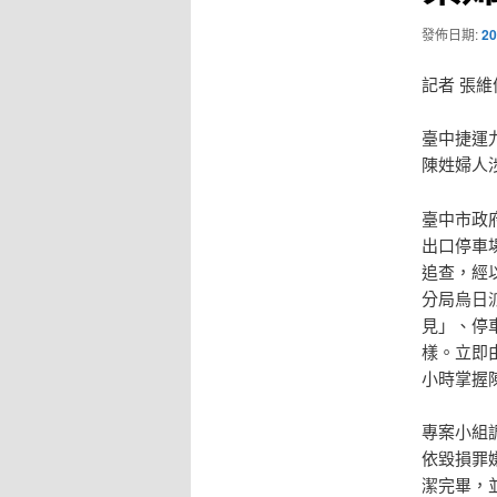
發佈日期:
20
記者 張維
臺中捷運
陳姓婦人
臺中市政
出口停車
追查，經
分局烏日
見」、停
樣。立即
小時掌握
專案小組
依毀損罪
潔完畢，