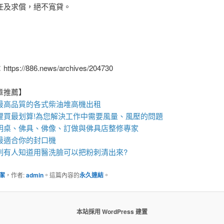
任及求償，絕不寬貸。
ps://886.news/archives/204730
章推薦】
最高品質的各式柴油
堆高機
出租
裡買最划算!為您解決工作中需要風量、風壓的問題
明桌
、
佛具
、佛像、訂做與
佛具店
整修專家
最適合你的
封口機
刺
有人知道用
醫洗臉
可以把
粉刺
清出來?
潔
，作者:
admin
。這篇內容的
永久連結
。
本站採用 WordPress 建置