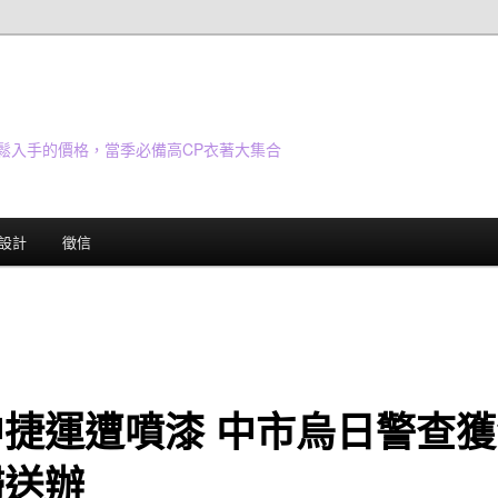
鬆入手的價格，當季必備高CP衣著大集合
設計
徵信
中捷運遭噴漆 中市烏日警查獲
婦送辦