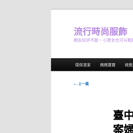
跳
至
主
流行時尚服飾
要
網友好評不斷，小資女也可以輕
內
容
主
環保清潔
媽媽寶寶
視覺
要
選
單
文
←
上一篇
章
導
覽
臺
案