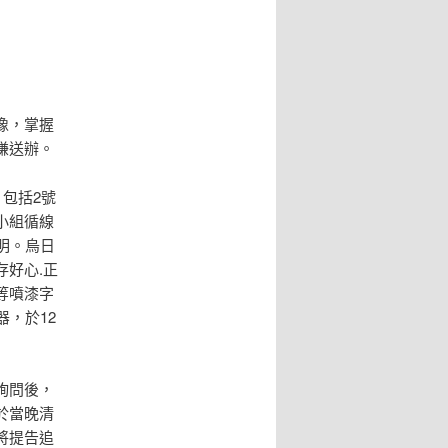
像，掌握
嫌送辦。
包括2號
小組循線
明。烏日
好心.正
等噴漆字
，於12
詢問後，
於當晚清
將提告追