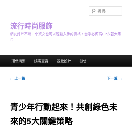
跳
至
搜
主
尋
要
流行時尚服飾
內
網友好評不斷，小資女也可以輕鬆入手的價格，當季必備高CP衣著大集
容
合
主
環保清潔
媽媽寶寶
視覺設計
徵信
要
選
單
文
←
上一篇
下一篇
→
章
導
覽
青少年行動起來！共創綠色未
來的5大關鍵策略