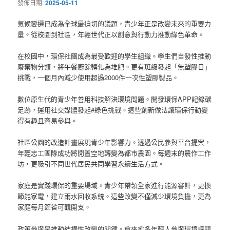
發佈日期:
2025-05-11
氣候變遷已成為全球最迫切的議題，青少年正是改變未來的重要力
量。從校園到社區，年輕世代正以創意與行動力推動綠色革命。
在校園中，環保社團成為最受歡迎的學生組織。學生們自發性推動
廢棄物分類，將午餐廚餘轉化為堆肥。更有班級發起「無塑膠日」
挑戰，一個月內減少使用超過2000件一次性塑膠製品。
數位原生代的青少年善用科技解決環境問題。開發環保APP記錄碳
足跡，運用社交媒體發起#綠色挑戰。這些創新做法讓環保行動變
得有趣且容易參與。
社區公園的改造計畫展現青少年影響力。透過公民參與平台提案，
年輕志工團隊成功將閒置空地轉變為都市農園。每週末的農作工作
坊，更吸引不同世代居民共同學習永續生活方式。
家庭是實踐環保的重要場域。青少年帶領全家進行能源審計，更換
節能家電，建立雨水回收系統。這些改變不僅減少環境負擔，更為
家庭每月節省可觀開支。
政策參與是推動結構性改變的關鍵。愈來愈多年輕人參與環境議題