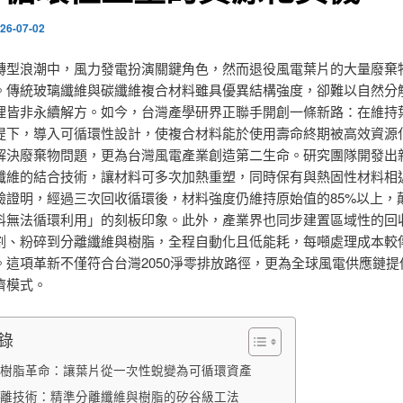
26-07-02
轉型浪潮中，風力發電扮演關鍵角色，然而退役風電葉片的大量廢棄
。傳統玻璃纖維與碳纖維複合材料雖具優異結構強度，卻難以自然分
理皆非永續解方。如今，台灣產學研界正聯手開創一條新路：在維持
提下，導入可循環性設計，使複合材料能於使用壽命終期被高效資源
解決廢棄物問題，更為台灣風電產業創造第二生命。研究團隊開發出
纖維的結合技術，讓材料可多次加熱重塑，同時保有與熱固性材料相
驗證明，經過三次回收循環後，材料強度仍維持原始值的85%以上，
料無法循環利用」的刻板印象。此外，產業界也同步建置區域性的回
割、粉碎到分離纖維與樹脂，全程自動化且低能耗，每噸處理成本較
。這項革新不僅符合台灣2050淨零排放路徑，更為全球風電供應鏈提
濟模式。
錄
樹脂革命：讓葉片從一次性蛻變為可循環資產
離技術：精準分離纖維與樹脂的矽谷級工法