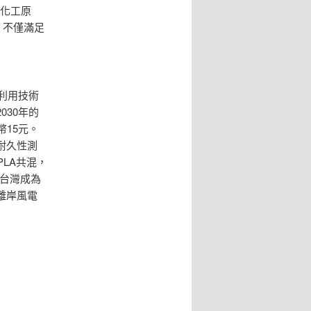
或化工原
，不僅滿足
利用技術
30年的
15元。
耐久性測
LA共混，
使台灣成為
離岸風電