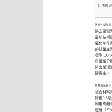
法規與
熱塑性樹脂革
過去風電
最新技術
催化劑作
的試量產葉
標準IEC
與纖維分
這套閉環
碳資產。
智慧剝離技術
複合材料
降至0.
利用高頻
纖維（平均