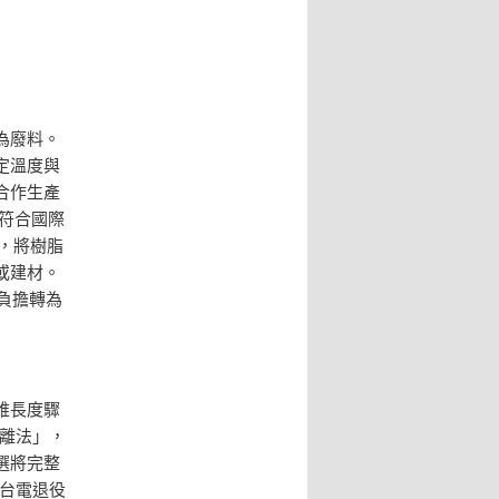
為廢料。
定溫度與
合作生產
全符合國際
法，將樹脂
或建材。
負擔轉為
維長度驟
剝離法」，
選將完整
過台電退役