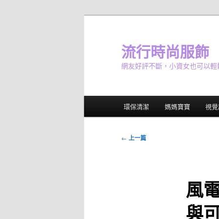
跳
至
主
流行時尚服飾
要
網友好評不斷，小資女也可以輕
內
容
主
環保清潔
媽媽寶寶
視覺
要
選
單
文
←
上一篇
章
導
覽
風
與