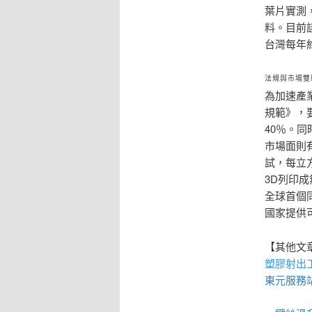
葉片實測
料。目前
台灣每年
法規與市場雙
為加速產
規範》，
40％。
市場面則
試，每立
3D列印
全球首個
國家提供
【其他文
塑膠射出
東元服務