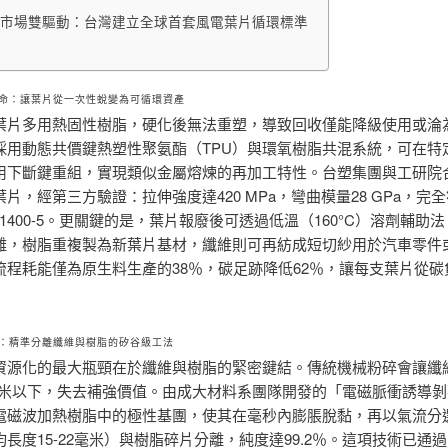
市場雙驅動：台灣建立全球首套風電葉片循環標準
命：讓葉片從一次性蛻變為可循環資產
葉片多用熱固性樹脂，硬化後無法重塑，導致回收僅能降級使用或淪
採用動態共價鍵熱塑性聚氨酯（TPU）與環氧樹脂共混系統，可在特
用下斷鍵重組，實現類似金屬熔煉的再加工特性。台塑集團與工研院
片，經第三方驗證：拉伸強度達420 MPa，彎曲模量28 GPa，完
 61400-5。更關鍵的是，葉片報廢後可透過低溫（160°C）溶劑輔助
離，樹脂重複製為新葉片基材，纖維則可再紡成短切紗用於汽車零件
流程耗能僅為原生料生產的38％，碳足跡降低62％，讓每支葉片從碳
：精準分離纖維與樹脂的矽谷級工法
資源化的最大瓶頸在於纖維與樹脂的緊密鍵結。傳統機械粉碎會讓纖
5毫米以下，失去補強價值。由成大材料系團隊開發的「電磁脈衝誘導
電磁波加熱樹脂中的極性基團，使其在毫秒內膨脹脫黏，再以氣流分
長度15-22毫米）與樹脂碎片分離，純度達99.2％。這項技術已通