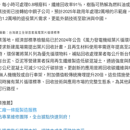
，每小時可處理0.8噸廢料，纖維回收率91％，樹脂可熱解為燃料油
該技術已技轉給中鋼子公司，預計2025年啟用年處理2萬噸的示範廠
約1.2萬噸的退役葉片需求，更能外銷技術至歐洲與中國。
驅動：台灣建立全球首套風電葉片循環標準
業落地，經濟部標準檢驗局已於2024年公告《風力發電機組葉片循環
要求新建風場需提出葉片回收計畫，且再生材料使用率需逐年提高至20
同時，環保署將葉片列為優先循環物料，補貼回收處理業者每公斤新台幣
有台泥、亞泥等營建業者採用再生纖維製造低碳混凝土，通過強度與
方公尺混凝土可減少12公斤碳排放。更創新的應用是將回收碳纖維與P
成無人機機殼或自行車架，附加價值較傳統掩埋提升20倍。這些措施
同時擁有葉片循環標準、回收技術與應用市場的完整生態系，為其他
可行路徑。
章推薦】
工廠
一條龍製造服務
站
專業維修團隊，全台據點快速到府！