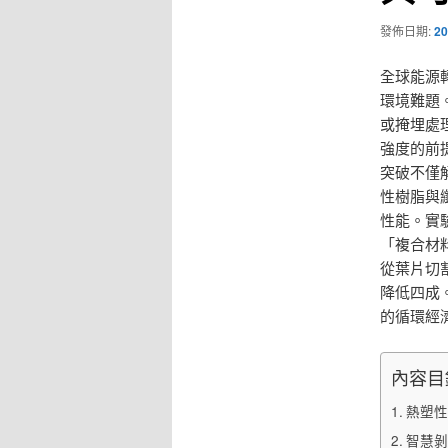
發佈日期:
20
全球能源
環境難題
或掩埋處
強度的前
突破不僅
性樹脂與
性能。實
「複合材
從葉片切
降低四成
的循環經
內容目
熱塑性
智慧剝