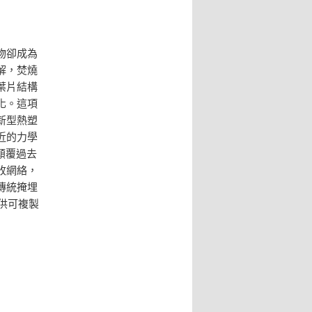
物卻成為
解，焚燒
葉片結構
化。這項
新型熱塑
近的力學
顛覆過去
收網絡，
傳統掩埋
供可複製