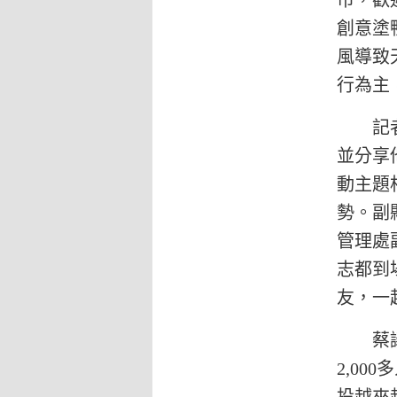
市，歡
創意塗
風導致
行為主
記者會
並分享
動主題
勢。副
管理處
志都到
友，一
蔡議員
2,0