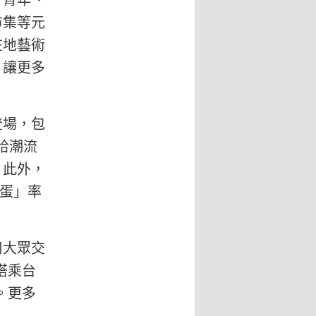
好青年、
市集等元
在地藝術
，讓更多
登場，包
哈潮流
。此外，
國蛋」率
大眾交
搭乘台
。更多