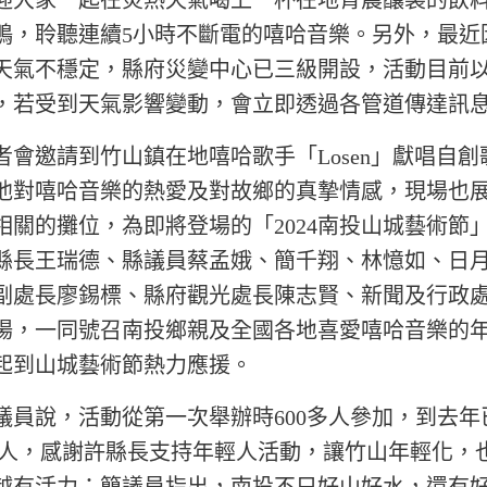
迎大家一起在炎熱天氣喝上一杯在地青農釀製的飲
鴨，聆聽連續5小時不斷電的嘻哈音樂。另外，最近
天氣不穩定，縣府災變中心已三級開設，活動目前
，若受到天氣影響變動，會立即透過各管道傳達訊
邀請到竹山鎮在地嘻哈歌手「Losen」獻唱自創
他對嘻哈音樂的熱愛及對故鄉的真摯情感，現場也
相關的攤位，為即將登場的「2024南投山城藝術節
縣長王瑞德、縣議員蔡孟娥、簡千翔、林憶如、日
副處長廖錫標、縣府觀光處長陳志賢、新聞及行政
場，一同號召南投鄉親及全國各地喜愛嘻哈音樂的
起到山城藝術節熱力應援。
說，活動從第一次舉辦時600多人參加，到去年
00多人，感謝許縣長支持年輕人活動，讓竹山年輕化，