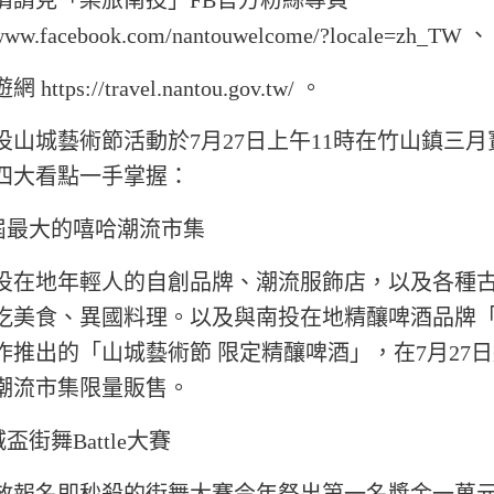
情請見「樂旅南投」FB官方粉絲專頁
/www.facebook.com/nantouwelcome/?locale=zh_TW 、
ttps://travel.nantou.gov.tw/ 。
城藝術節活動於7月27日上午11時在竹山鎮三月
四大看點一手掌握：
歷屆最大的嘻哈潮流市集
投在地年輕人的自創品牌、潮流服飾店，以及各種
吃美食、異國料理。以及與南投在地精釀啤酒品牌
作推出的「山城藝術節 限定精釀啤酒」，在7月27
潮流市集限量販售。
城盃街舞Battle大賽