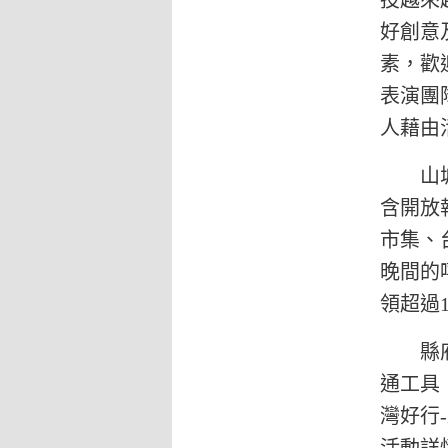
投越來
好創意
素，歡
表演團
人藉由
山城藝
含開放
市集、
晚間的
領超過1
縣府觀
通工具
灣好行