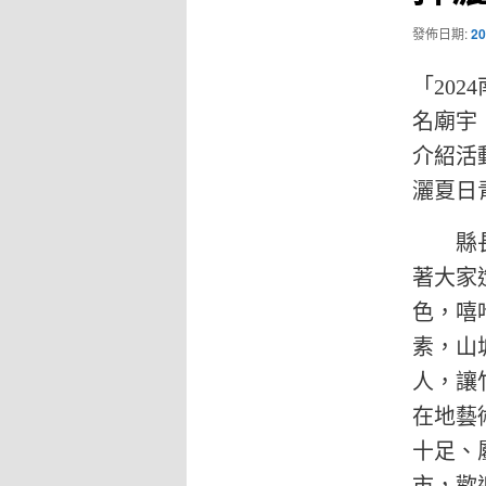
發佈日期:
20
「20
名廟宇
介紹活
灑夏日
縣長許
著大家
色，嘻
素，山
人，讓
在地藝
十足、