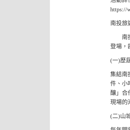
活動詳
https:/
南投旅遊網 h
南投山
登場，
(一)
集結南
件、小
釀」合
現場的
(二)山