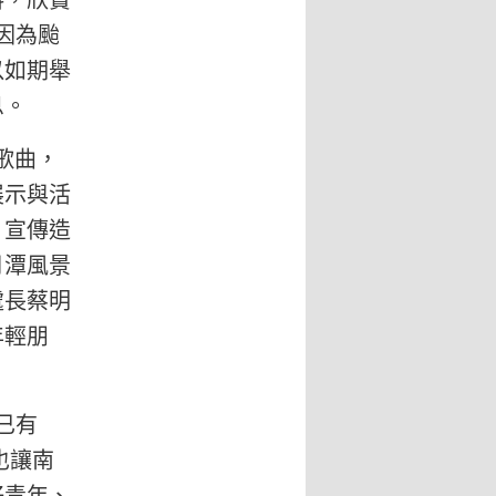
料，欣賞
因為颱
以如期舉
息。
歌曲，
展示與活
」宣傳造
月潭風景
處長蔡明
年輕朋
已有
也讓南