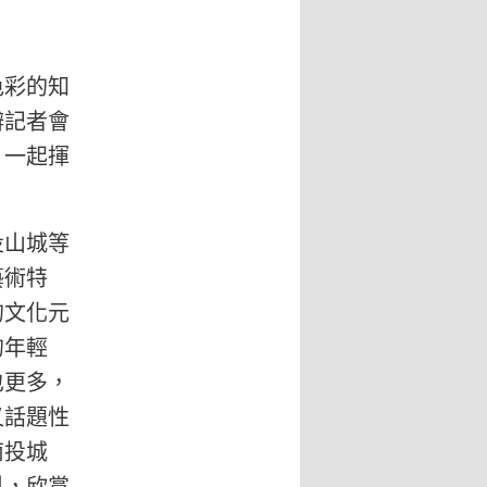
色彩的知
辦記者會
，一起揮
山城等
藝術特
的文化元
的年輕
也更多，
又話題性
南投城