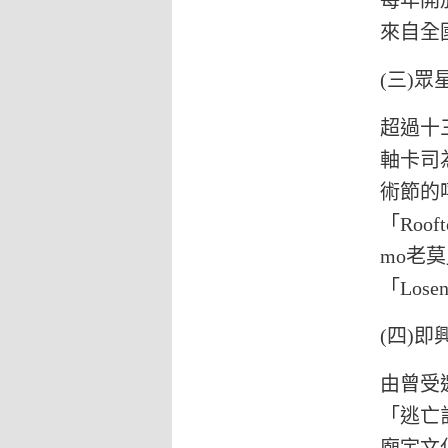
每年開
來自全
(三)
超過十
軸卡司
術節的嘻
「Roo
mo老
「Los
(四)
由曾受
「逃亡