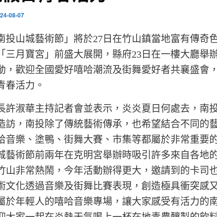
24-08-07
24南投山城藝術節」將於27日在竹山鎮當地富有傳奇
「三月寶宮」前盛大展開，縣府23日在一樓大廳舉
動，歡迎全國愛好嘻哈潮流及街舞愛好者共襄盛會
青春活力。
淑華主持記者會並表示，炎炎夏日何處去，南投
造訪，南投除了傳統藝術傳承，也希望結合不同的
哈音樂、塗鴨、街舞大賽、市集等都屬於非常重要
城藝術節前兩年在克明宮舉辦時吸引許多來自各地
竹山非常熱鬧，今年活動辦得更大，邀請到的卡司
術文化透過音樂及街舞比賽表現，創造極具衝突感
屬於年輕人的嘻哈音樂專場，讓大家感受有活力的