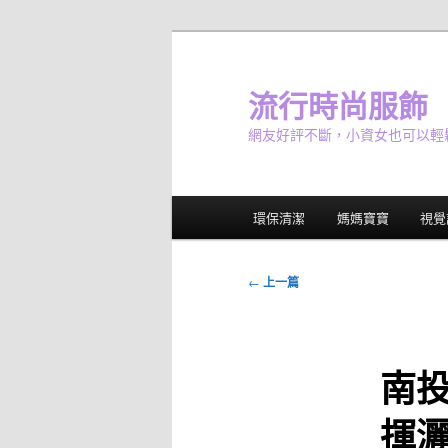
跳
至
主
流行時尚服飾
要
網友好評不斷，小資女也可以輕
內
容
主
環保清潔
媽媽寶寶
視覺
要
選
單
文
←
上一篇
章
導
覽
南
揮