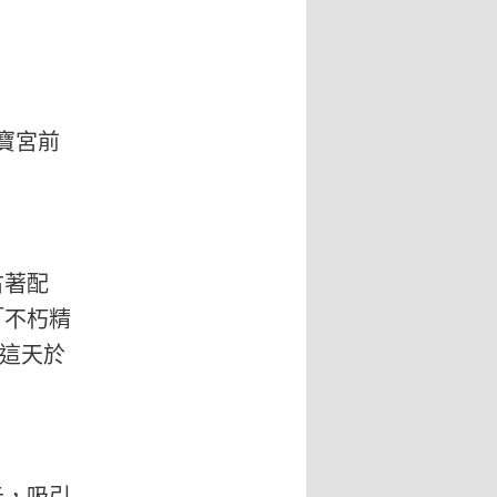
寶宮前
古著配
「不朽精
日這天於