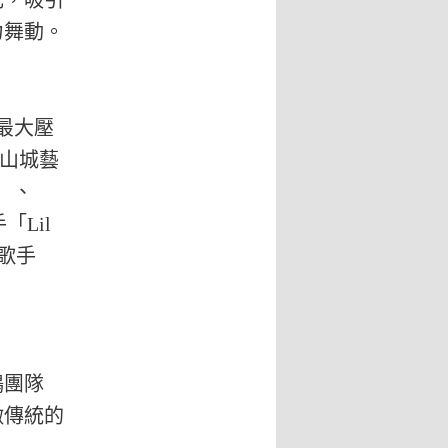
元，吸引
力舞動。
最大壓
與山城藝
」、
「Lil
作歌手
鴉團隊
徵傳統的