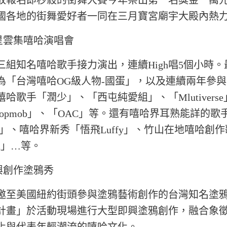
放報名即秒殺的街舞大賽今年祭出第一名獎金一萬
國各地的街舞愛好者一同在三月寶宮廟宇大殿內熱
眾星雲集嘻哈演唱會
三組知名嘻哈歌手接力演出，連續High唱5個小時。
為「台灣嘻哈OG級人物-國蛋」，以及連續兩年參
哈歌手「潤少」、「西屯純愛組」、「Mlutiverse
ftopmob」、「OAC」等。還有嘻哈界耳熟能詳的歌手
莫」、嘻哈界新秀「悟飛Luffy」、竹山在地嘻哈創
en」…等。
即興創作塗鴉秀
邀至美國紐約街頭參與塗鴉藝術創作的台灣知名塗
計畫」於活動現場進行大型即興塗鴉創作，融合象