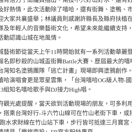
越有活力；簡議員指出，南投不只好山好水，還有
及好熱情，此次活動除了嘻哈，還有街舞、塗鴨、
迎大家共襄盛舉；林議員則感謝許縣長及縣府扶植
隊及年輕人的音樂藝術文化，希望未來能繼續支持
活動認識山城在地風情。
術節從當天上午11時開始就有一系列活動華麗
報名即秒殺的山城盃街舞Battle大賽、歷屆最大的嘻
台灣知名塗鴉團隊「逃亡計畫」現場即興塗鴉創作
嘻哈演唱會更是眾星雲集，「台灣嘻哈OG級人物-
3組知名嘻哈歌手與DJ接力High唱。
光處提醒，當天欲到活動現場的朋友，可多利用
，搭乘台灣好行-斗六竹山線可在竹山老街下車，或
-跑水求財線在竹山站下車，步行皆可抵達三月寶宮