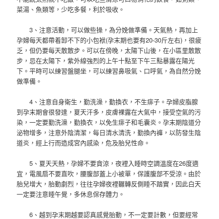
菜湯、魚類等，少吃多餐，利於吸收。
3、注意活動，可以做些操，為分娩做準備。天氣熱，再加上
孕婦每天都帶着卸不下的小包袱(孕末期也要有20-30斤左右)，很疲
乏，但仍要每天散散步。可以在傍晚，太陽下山後，在小區里散散
步，忌在太陽下，紫外線強烈的上午十點至下午三點暴露在陽光
下。平時可以練習盤腿坐，可以練習鼻吸氣、口呼氣，為自然分娩
做準備。
4、注意自身衛生，勤洗澡，勤換衣，不生痱子。孕婦皮脂腺
到孕末期會很發達，夏天汗多，皮膚裸露在大氣中，接受空氣的污
染，一定要勤洗澡，勤換衣，以免生痱子和毛囊炎。孕末期陰道分
泌物增多，注意外陰清潔，每日清水清洗，勤換內褲，以防發生陰
道炎，經上行而造成宮內感染，危及胎兒性命。
5、夏天天熱，孕婦不要貪涼，夜裡入睡時空調溫度在26度適
宜，電風扇不要直吹，腰腹部蓋上小被單，保護腹部不受涼。由於
胎兒增大，胎動劇烈，往往孕婦夜裡輾轉反側睡不踏實，因此白天
一定要注意睡午覺，多休息保存體力。
6、越到孕末期越要認真感覺胎動，不一定要計數，但要經常