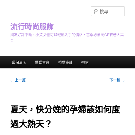
跳
至
搜
主
尋
要
流行時尚服飾
內
網友好評不斷，小資女也可以輕鬆入手的價格，當季必備高CP衣著大集
容
合
主
環保清潔
媽媽寶寶
視覺設計
徵信
要
選
單
文
←
上一篇
下一篇
→
章
導
覽
夏天，快分娩的孕婦該如何度
過大熱天？