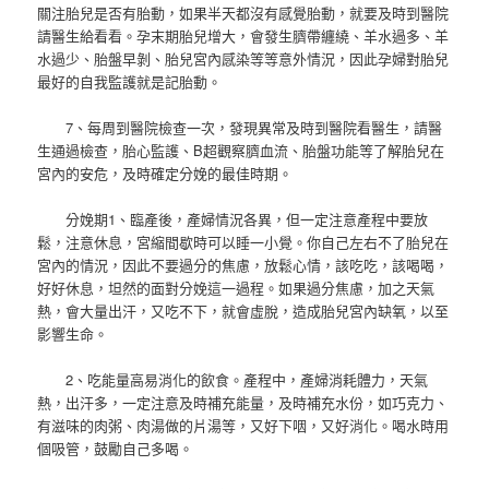
關注胎兒是否有胎動，如果半天都沒有感覺胎動，就要及時到醫院
請醫生給看看。孕末期胎兒增大，會發生臍帶纏繞、羊水過多、羊
水過少、胎盤早剝、胎兒宮內感染等等意外情況，因此孕婦對胎兒
最好的自我監護就是記胎動。
7、每周到醫院檢查一次，發現異常及時到醫院看醫生，請醫
生通過檢查，胎心監護、B超觀察臍血流、胎盤功能等了解胎兒在
宮內的安危，及時確定分娩的最佳時期。
分娩期1、臨產後，產婦情況各異，但一定注意產程中要放
鬆，注意休息，宮縮間歇時可以睡一小覺。你自己左右不了胎兒在
宮內的情況，因此不要過分的焦慮，放鬆心情，該吃吃，該喝喝，
好好休息，坦然的面對分娩這一過程。如果過分焦慮，加之天氣
熱，會大量出汗，又吃不下，就會虛脫，造成胎兒宮內缺氧，以至
影響生命。
2、吃能量高易消化的飲食。產程中，產婦消耗體力，天氣
熱，出汗多，一定注意及時補充能量，及時補充水份，如巧克力、
有滋味的肉粥、肉湯做的片湯等，又好下咽，又好消化。喝水時用
個吸管，鼓勵自己多喝。