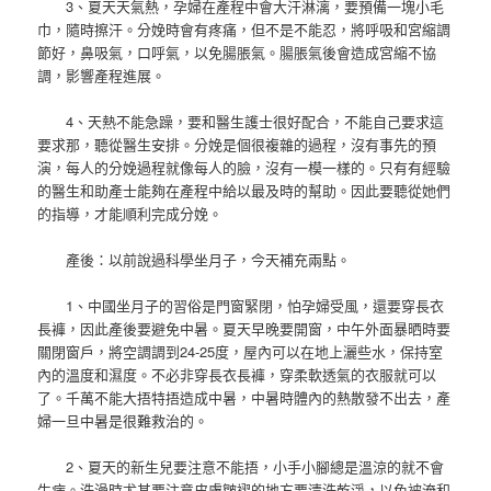
3、夏天天氣熱，孕婦在產程中會大汗淋漓，要預備一塊小毛
巾，隨時擦汗。分娩時會有疼痛，但不是不能忍，將呼吸和宮縮調
節好，鼻吸氣，口呼氣，以免腸脹氣。腸脹氣後會造成宮縮不協
調，影響產程進展。
4、天熱不能急躁，要和醫生護士很好配合，不能自己要求這
要求那，聽從醫生安排。分娩是個很複雜的過程，沒有事先的預
演，每人的分娩過程就像每人的臉，沒有一模一樣的。只有有經驗
的醫生和助產士能夠在產程中給以最及時的幫助。因此要聽從她們
的指導，才能順利完成分娩。
產後：以前說過科學坐月子，今天補充兩點。
1、中國坐月子的習俗是門窗緊閉，怕孕婦受風，還要穿長衣
長褲，因此產後要避免中暑。夏天早晚要開窗，中午外面暴晒時要
關閉窗戶，將空調調到24-25度，屋內可以在地上灑些水，保持室
內的溫度和濕度。不必非穿長衣長褲，穿柔軟透氣的衣服就可以
了。千萬不能大捂特捂造成中暑，中暑時體內的熱散發不出去，產
婦一旦中暑是很難救治的。
2、夏天的新生兒要注意不能捂，小手小腳總是溫涼的就不會
生病。洗澡時尤其要注意皮膚皺褶的地方要清洗乾淨，以免被淹和