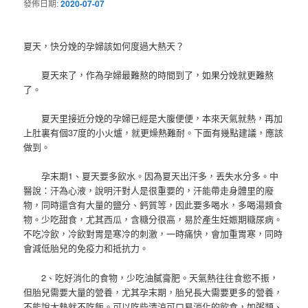
發佈日期:
2020-07-07
夏天，快分娩的孕婦該如何度過大熱天？
夏天來了，作為孕婦最難熬的時間到了，如果分娩就更難熬
了。
夏天里接近分娩的孕婦已經是大腹便便，本來天氣就熱，再加
上肚裏有個37度的小火爐，就更燥熱難耐。下面有幾點建議，應該
做到。
孕末期1、夏天要多飲水。因為夏天出汗多，丟失水分多。中
醫說：汗為心液，說明汗對人是很重要的，汗能帶走身體里的廢
物，同時還含有大量的鹽分、鈣質等，因此要多喝水，多喝湯類食
物。少吃甜食，尤其西瓜，含糖分很高，易於產生妊娠期糖尿病。
不吃冷飲，冷飲對胃是寒冷的刺激，一時痛快，會加重胃寒，同時
會減低胎兒的免疫力和抵抗力。
2、吃好消化的食物，少吃油膩膏肥。天氣熱往往食慾不振，
但胎兒需要大量的營養，尤其孕末期，胎兒長大需要更多的營養，
不能說太熱就不吃飯。可以吃些清涼可口易消化的飲食，如粥類、