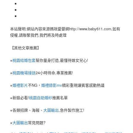
本站聲明:網站內容來源媽咪愛嬰網http://www.baby611.com,如有
侵權,請聯繫我們,我們將及時處理
【其他文章推薦】
※
桃園結婚包套
幫你量身打造,最懂待嫁女兒心!
※
桃園機場接送
24小時待命,專業推薦!
※
婚禮影片
不NG，
婚禮錄影mv
精彩重現讓賓客感動熱議
※新娘必看!
桃園自助婚紗
推薦名單
※各類招牌、海報、
大圖輸出
,急件製作施工!
※
大圖輸出
常見問題?