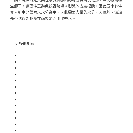
生痱子。還要注意避免蚊蟲咬傷。嬰兒的皮膚很嫩，因此要小心侍
弄。新生兒體內以水分為主，因此需要大量的水分，天氣熱，無論
是否吃母乳都應在兩頓奶之間加些水。
：
： 分娩期相關