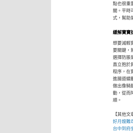
點也很重
關。平時
式，幫助
緩解寶寶
想要減輕
要關鍵，
選擇防脹
直立抱於
程序，在
進腸道蠕
做出像騎
動，從而
順。
【其他文
好月嫂難尋
台中到府