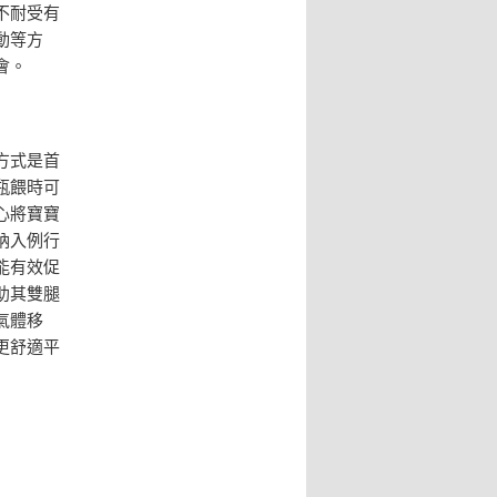
不耐受有
動等方
會。
方式是首
瓶餵時可
心將寶寶
納入例行
能有效促
助其雙腿
氣體移
更舒適平