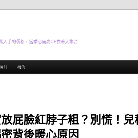
鬆入手的價格，當季必備高CP衣著大集合
設計
徵信
寶放屁臉紅脖子粗？別慌！兒
揭密背後暖心原因