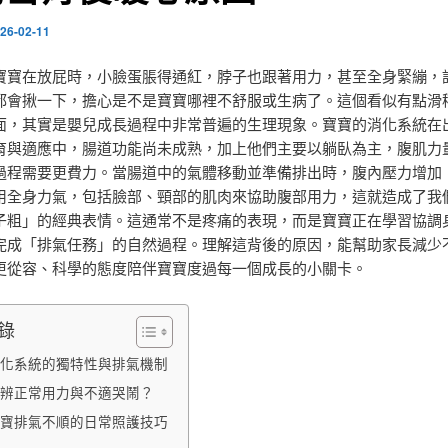
26-02-11
寶寶在放屁時，小臉蛋脹得通紅，脖子也跟著用力，甚至全身緊繃，
都會揪一下，擔心是不是寶寶哪裡不舒服或生病了。這個看似有點滑
面，其實是嬰兒成長過程中非常普遍的生理現象。寶寶的消化系統在
育與適應中，腸道功能尚未成熟，加上他們主要以躺臥為主，腹肌力
過程需要更費力。當腸道中的氣體移動並準備排出時，腹內壓力增加
用全身力氣，包括臉部、頸部的肌肉來協助腹部用力，這就造成了我
子粗」的經典表情。這通常不是疼痛的表現，而是寶寶正在學習協調
完成「排氣任務」的自然過程。理解這背後的原因，能幫助家長減少
更從容、科學的態度陪伴寶寶度過每一個成長的小關卡。
錄
化系統的獨特性與排氣機制
辨正常用力與不適哭鬧？
寶排氣不順的日常照護技巧