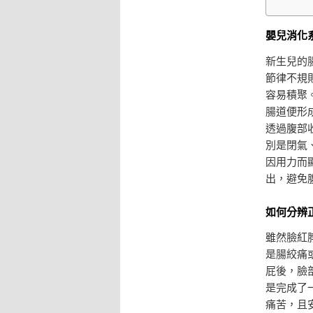
嬰兒消化
新生兒的
節律不規
容易積聚
腸道便形
透過腹部
別是閉氣
因用力而
出，避免
如何分辨
雖然臉紅
是腸絞痛
屁後，臉
是完成了
痛苦，且