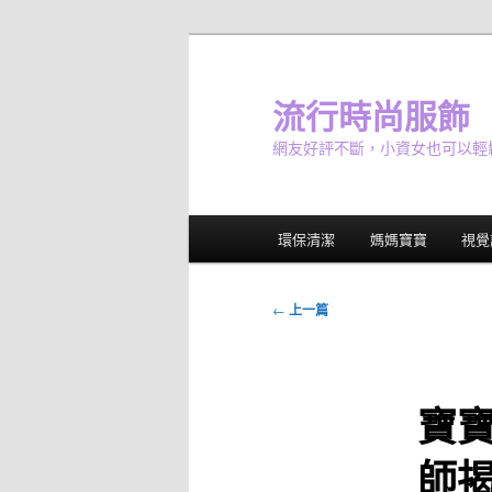
跳
至
主
流行時尚服飾
要
網友好評不斷，小資女也可以輕
內
容
主
環保清潔
媽媽寶寶
視覺
要
選
單
文
←
上一篇
章
導
覽
寶
師