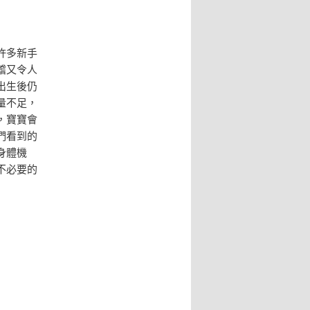
許多新手
稽又令人
出生後仍
量不足，
，寶寶會
們看到的
身體機
不必要的