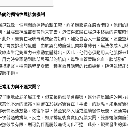
系統的獨特性與排氣機制
腸道就像一個剛開始運轉的新工廠，許多環節還在磨合階段。他們的
則，且腸壁神經叢發育尚未完善，這使得氣體在腸道中移動的速度時
。此外，寶寶在吸吮母乳或配方奶時，難免會吞入一些空氣，這些空
成了需要排出的氣體。由於嬰兒的腹壁肌肉非常薄弱，無法像成人那
收縮產生足夠壓力來推動氣體排出。因此，他們必須動用其他肌群來
、用力時會牽動到臉部與頸部的肌肉，導致血管暫時充血，臉部發紅
顯得粗緊。這個過程是身體一種有效且聰明的代償機制，確保氣體能
腹脹不適。
正常用力與不適哭鬧？
脖子粗地放屁多屬正常，但家長仍需學會觀察，區分這是單純的用力
或其他不適的徵兆。關鍵在於觀察寶寶在「事後」的狀態。如果寶寶
部表情迅速放鬆，恢復平靜，甚至安然入睡或繼續愉快玩耍，這通常
一次普通的排氣。反之，如果排氣後寶寶仍持續哭鬧、雙腳蜷縮向腹
安撫效果有限，則可能伴隨腸絞痛或消化不適。此外，觀察發生的頻