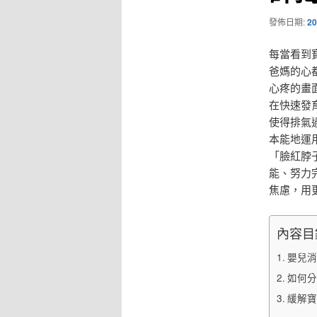
發佈日期:
20
每當看到
爸媽的心
心疼的畫
在快速發
使得排氣
本能地運
「臉紅脖
能、努力
焦慮，用
內容目
嬰兒消
如何分
緩解寶