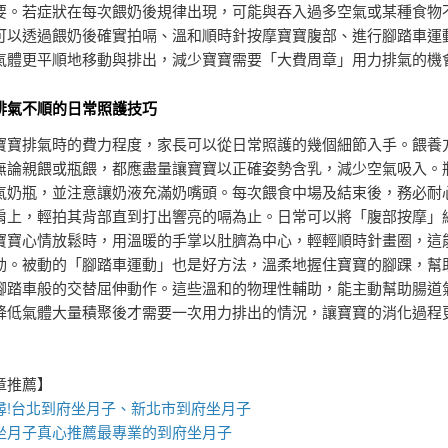
要。若症狀在每次餵奶後規律出現，可能與吞入過多空氣或某種食物
可以透過餵奶後確實拍嗝、溫和順時針按摩寶寶腹部、進行腳踏車運
氣體更平順地移動與排出，減少寶寶需要「大費周章」用力排氣的機
排氣不順的日常照護技巧
寶寶排氣時的費力程度，家長可以從日常照護的幾個細節入手。餵養
無論親餵或瓶餵，都應盡量讓寶寶以正確姿勢含乳，減少空氣吸入。
氣奶瓶，並注意讓奶液充滿奶嘴頭。每次餵食中場及結束後，務必耐
肩上，輕拍其背部直到打出響亮的嗝為止。日常可以將「腹部按摩」
寶寶心情放鬆時，用溫暖的手掌以肚臍為中心，輕輕順時針畫圈，這
動。被動的「腳踏車運動」也是好方法，溫柔地握住寶寶的腳踝，幫
腳踏車般的交替屈伸動作。這些溫和的物理性輔助，能主動幫助腸道
降低氣體大量積聚後才需要一次用力排出的情況，讓寶寶的消化過程
章推薦】
!
台北到府坐月子
、
新北市到府坐月子
坐月子
真心推薦最專業的
到府坐月子