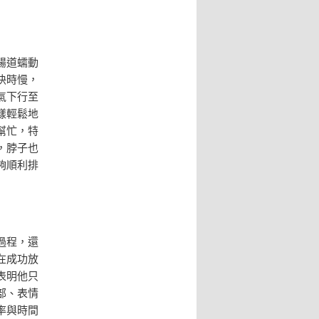
腸道蠕動
快時慢，
氣下行至
樣輕鬆地
幫忙，特
，脖子也
夠順利排
過程，還
在成功放
表明他只
部、表情
率與時間