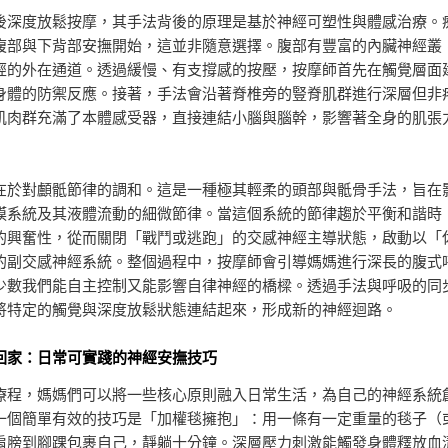
後深度放鬆按摩，其手法背後的原理是基於神經可塑性與體感治療。
腹部與下背部安撫開始，這並非隨意選擇。腹部有豐富的內臟神經叢
經的外在通道。透過緩慢、有支撐感的按壓，按摩師首先在觸覺層面
身體的防禦反應。接著，手法會沿著脊椎旁的豎脊肌群進行深層但非
肌肉群充滿了本體感受器，直接連結小腦與腦幹，影響著全身的肌張
在於對顱骶節律的調和。這是一種極其輕柔的頭部與骶骨手法，旨在
膜系統及其液體流動的細微節律。當這個系統的節律趨於平衡和諧時
的興奮性，從而關閉「戰鬥或逃跑」的交感神經主導狀態，啟動以「
的副交感神經系統。整個過程中，按摩師會引導媽媽進行深長的腹式
少數我們能自主控制又能影響自律神經的橋樑。透過手法與呼吸的同
將特定的觸覺與深度放鬆狀態連結起來，形成新的神經迴路。
回家：日常可實踐的神經安撫技巧
療程，媽媽們可以將一些核心原則融入日常生活，為自己的神經系統
一個簡單有效的技巧是「加權毯擁抱」：用一條有一定重量的毯子（
肩膀到腳踝包裹自己，靜躺十分鐘。深層壓力刺激能觸發身體釋放血