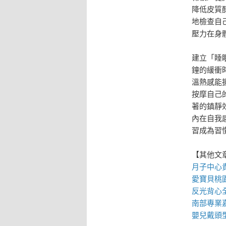
降低皮質
地檢查自
壓力在身
建立「睡
鐘的緩衝
溫熱感能
按摩自己
著的鎮靜
內在自我
習成為習
【其他文
月子中心
愛寶貝
桃
反光背心
南部專業
嬰兒戴
頭