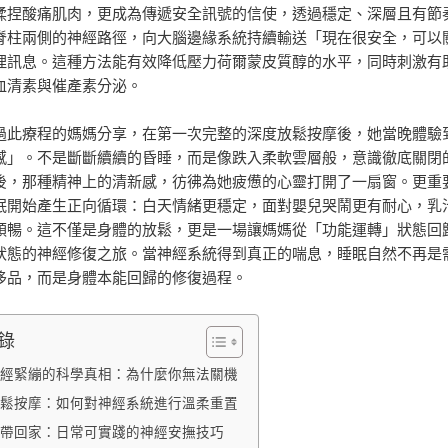
揉捏酸痛肌肉，更成為傳遞安全訊號的信使，透過穩定、深層且有節
脊柱兩側的神經路徑，向大腦邊緣系統持續輸送「現在很安全，可以
理訊息。這種方法能有效降低壓力荷爾蒙皮質醇的水平，同時刺激有
血清素與催產素分泌。
過此療程的媽媽分享，在第一次完整的深度放鬆按摩後，她當晚體驗
感」。不是斷斷續續的昏睡，而是像跌入柔軟雲層般，意識徹底關閉
後，那種精神上的清新感，彷彿為她疲憊的心靈打開了一扇窗。更重
眠開始產生正向循環：白天情緒更穩定，面對嬰兒哭鬧更有耐心，乳
順暢。這不僅是身體的放鬆，更是一場讓媽媽從「功能運轉」狀態回
狀態的神經修復之旅。當神經系統得到真正的喘息，睡眠自然不再是
侈品，而是身體本能回歸的修復過程。
錄
經緊繃的科學真相：為什麼你無法關機
鬆按摩：如何對神經系統進行溫柔重置
帶回家：日常可實踐的神經安撫技巧