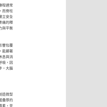
療程通常
，而脊柱
建立安全
疼痛的釋
力與平衡
影響包覆
，能顯著
休息與消
呼吸，因
步，大腦
創造微型
或疊厚的
清素，並