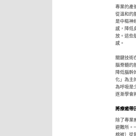
專業的產
從溫和的
是中樞神
感，降低
放。這些
感。
關鍵技術
腦脊髓的
降低腦幹
化」為主
為呼吸是
逐漸學會
將療癒帶
除了專業
避難所。
棉被）從