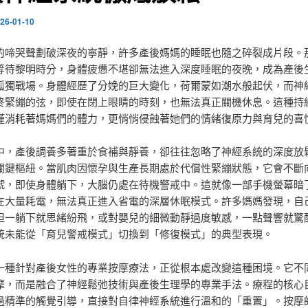
26-01-10
的啼哭聲劃破深夜的寧靜，許多產後媽媽的睡眠也隨之碎裂成片段。
等待黎明時分，身體疲憊不堪卻無法進入深度睡眠的夜晚，成為產後
孤獨戰場。身體經歷了分娩的巨大變化，荷爾蒙如潮水般起伏，而神
終緊繃的弦，即使在閉上眼睛的時刻，也無法真正關機休息。這種持
僅消耗著媽媽們的體力，更悄悄侵蝕著她們的情緒復原力與育兒的喜
中，產後調養多著重於食補與靜養，卻往往忽略了神經系統的深度放
關鍵樞紐。當肌肉因懷孕與生產長期處於代償性緊繃狀態，它會不斷
號，即使身體躺下，大腦仍處在待機警戒中。這就像一部手機螢幕暗
在大量耗電，無法真正進入省電的深層休眠模式。許多媽媽發現，自
但一躺下就思緒紛飛，或對嬰兒的細微動靜過度敏感，一點聲響就驚
統未能從「育兒警戒模式」切換到「修復模式」的典型表現。
一種針對產後女性的專業按摩療法，正從根本處改變這種困境。它不
摩，而是融合了神經鬆弛技術與產後生理學的專業手法。療程的核心
過精準的觸覺引導，直接對自律神經系統進行溫和的「重置」。按摩