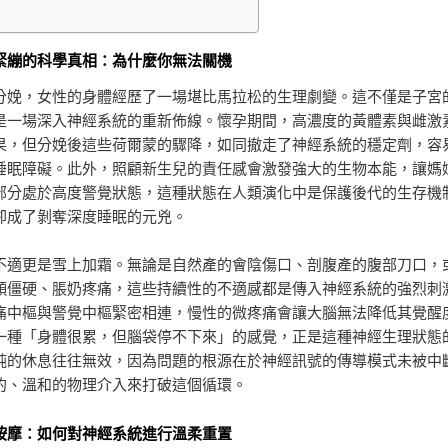
緊繃的科學真相：為什麼你無法關機
分娩，女性的身體經歷了一場堪比馬拉松的生理劇變。這不僅是子宮
是一場深入神經系統的重新佈線。懷孕期間，高濃度的黃體素與雌激
果，但分娩後這些荷爾蒙的驟降，如同撤走了神經系統的穩定劑，容
睡眠障礙。此外，照顧新生兒的責任感會激發強大的生物本能，讓媽
部分處於高度警覺狀態，這種狀態在人類演化中是保護後代的生存機
卻成了剝奪深度睡眠的元兇。
不適更是雪上加霜。無論是自然產的會陰傷口、剖腹產的腹部刀口，
頸僵硬、脹奶疼痛，這些持續性的不適感都是傳入神經系統的強烈刺
痛中樞與警覺中樞緊密相連，慢性的微疼痛會讓大腦無法降低其覺醒
一種「身體很累，但腦袋停不下來」的感覺，正是這種神經生理狀態
純的休息往往無效，因為問題的根源在於神經訊號的傳導模式未被中
的、溫和的物理介入來打破這個循環。
按摩：如何對神經系統進行溫柔重置