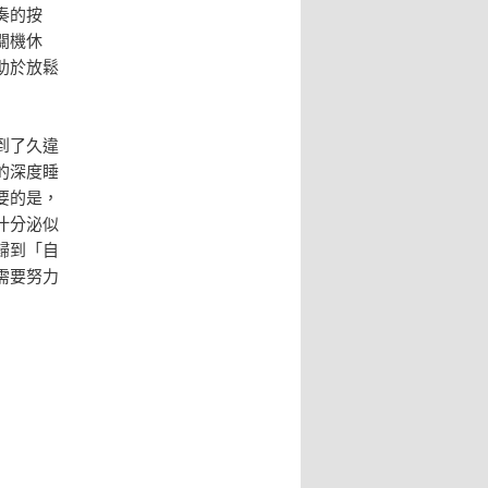
奏的按
關機休
助於放鬆
到了久違
的深度睡
要的是，
汁分泌似
歸到「自
需要努力