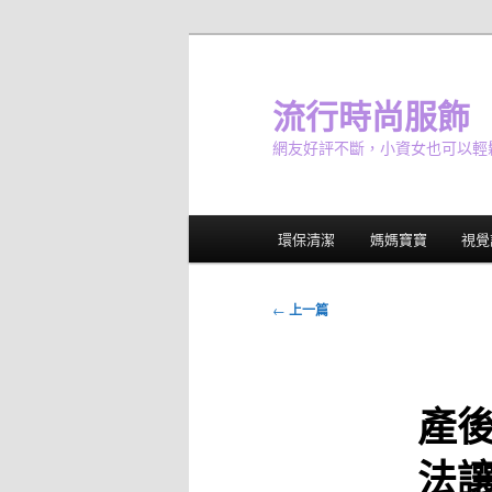
跳
至
主
流行時尚服飾
要
網友好評不斷，小資女也可以輕
內
容
主
環保清潔
媽媽寶寶
視覺
要
選
單
文
←
上一篇
章
導
覽
產
法