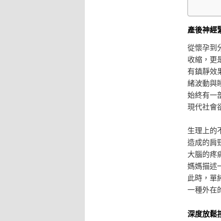
產後神經
從懷孕到
收縮，更
有鎮靜效
緒波動與
始終有一
現代社會
生理上的
造成的肩
大腦的疼
媽媽描述
此時，單
一種外在
深度放鬆