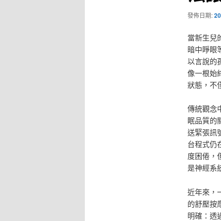
發佈日期:
20
當新生兒
暗中睜眼
以言說的
像一根始
狀態，不
傳統觀念
眠品質的
送緊張訊
台程式仍
度困倦，
是神經系
近年來，
的舒壓按
明確：透