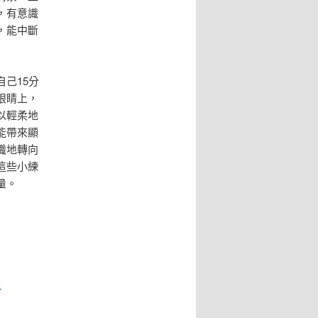
，有意識
，能中斷
己15分
眼睛上，
以輕柔地
能帶來顯
識地轉向
這些小練
量。
包