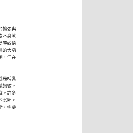
的擴張與
素本身就
易導致情
媽的大腦
制，但在
或是哺乳
激訊號。
度。許多
的寫照。
斷，需要