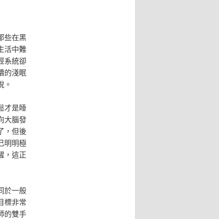
那些在黑
生活中難
經系統卻
續的淺眠
悅。
鬆才是睡
向大腦發
了，但後
己明明極
醒，這正
同於一般
目標非常
師的雙手