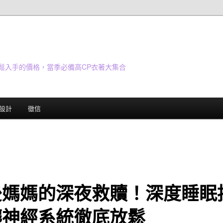
鬆入手的價格，當季必備高CP衣著大集合
設計
徵信
後媽媽的深夜救贖！深度睡眠
讓神經系統徹底放鬆