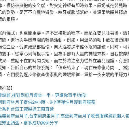
醇，模仿被擁抱的安全感，對安定神經有即時效果。餵奶或抱嬰兒時
己的姿勢，是否不自覺地聳肩、咬牙或腹部緊縮，並溫柔地將其釋放
體的累積。
眠前儀式」也至關重要。這不是複雜的程序，而是在嬰兒睡著後，給自
時間，進行與手機無關的轉換活動。例如，用溫熱的毛巾敷在後頸與
擴張血管，促進頭頸部循環，向大腦發送準備休眠的訊號。同時，可
的雙手，從掌心到每根手指，因為手部有大量的神經末梢，自我按摩
效果。重點不在於時間長短，而在於將注意力從外在嬰兒照護，有意
感知，告訴自己的神經系統：「值班結束了，現在是修復時間。」當
慣，它們便能逐步修復產後紊亂的睡眠節律，重拾一夜安眠的平靜力
章推薦】
貴鬆鬆,找對
到府月嫂
省一半，更讓你事半功倍!!
園到府坐月子
提供24小時、9小時彈性月嫂到府服務
全系列台灣工廠製造工廠直營
嘉義到府坐月子
,
台南到府坐月子
,
高雄到府坐月子
收費服務資訊懶人
型
矯正頭盔，更多成功案例分享