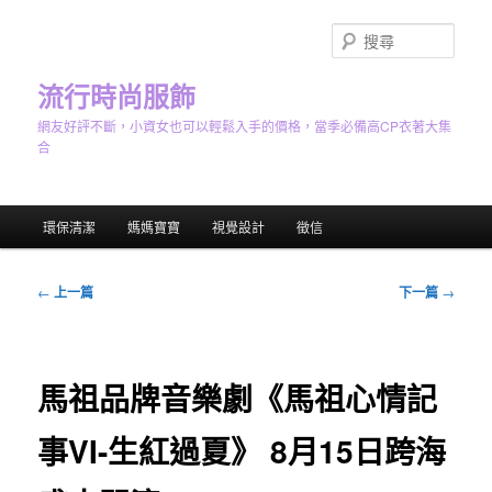
跳
至
搜
主
尋
要
流行時尚服飾
內
網友好評不斷，小資女也可以輕鬆入手的價格，當季必備高CP衣著大集
容
合
主
環保清潔
媽媽寶寶
視覺設計
徵信
要
選
單
文
←
上一篇
下一篇
→
章
導
覽
馬祖品牌音樂劇《馬祖心情記
事VI-生紅過夏》 8月15日跨海