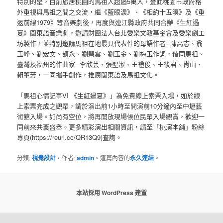
特別的是，目前旅居桃園的馬祖人超過5萬人，爰此桃園市政府格
外重視與馬祖之間之交流，繼《藍眼淚》、《相約十五暝》及《重
返前線1979》等音樂劇後，再度與連江縣政府共同合辦《生紅過
夏》閩東語音樂劇，邀請財團法人台北愛樂文教基金會及愛樂劇工
坊製作，並特別邀請馬祖在地最具代表性的母語作者─陳高志、翁
玉峰、劉宏文、頡永、劉碧雲、劉玉金、劉梅玉作詞，偕同馬祖、
臺灣及福州的作曲家─李欣芸、張聖潔、王禮俊、王筱君、肖山、
賴董芳，一同攜手創作，推廣閩東語及馬祖文化。
「馬祖心情記事VI 《生紅過夏》」為免費線上索票入場，如於線
上索票完成之觀眾，請於演出前1小時至開演前10分鐘內至中壢藝
術館入場。如尚有空位，將再開放現場候位民眾入場觀賞，歡迎一
同前來共襄盛舉。更多精彩演出相關資訊，請至「桃演本舖」粉絲
專頁(https://reurl.cc/QR13Q9)查詢。
分類:
視覺設計
，作者:
admin
。這篇內容的
永久連結
。
本站採用 WordPress 建置