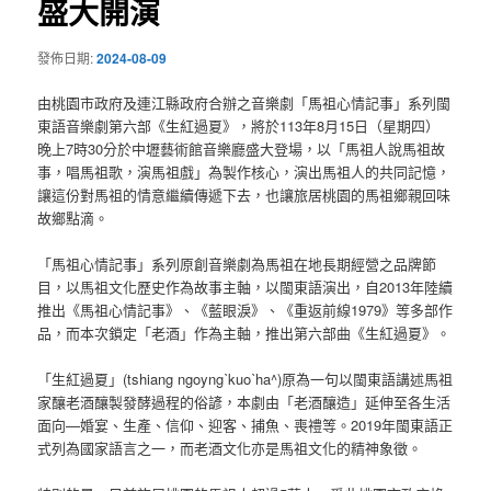
盛大開演
發佈日期:
2024-08-09
由桃園市政府及連江縣政府合辦之音樂劇「馬祖心情記事」系列閩
東語音樂劇第六部《生紅過夏》，將於113年8月15日（星期四）
晚上7時30分於中壢藝術館音樂廳盛大登場，以「馬祖人說馬祖故
事，唱馬祖歌，演馬祖戲」為製作核心，演出馬祖人的共同記憶，
讓這份對馬祖的情意繼續傳遞下去，也讓旅居桃園的馬祖鄉親回味
故鄉點滴。
「馬祖心情記事」系列原創音樂劇為馬祖在地長期經營之品牌節
目，以馬祖文化歷史作為故事主軸，以閩東語演出，自2013年陸續
推出《馬祖心情記事》、《藍眼淚》、《重返前線1979》等多部作
品，而本次鎖定「老酒」作為主軸，推出第六部曲《生紅過夏》。
「生紅過夏」(tshiang ngoyngˋkuoˋha^)原為一句以閩東語講述馬祖
家釀老酒釀製發酵過程的俗諺，本劇由「老酒釀造」延伸至各生活
面向—婚宴、生產、信仰、迎客、捕魚、喪禮等。2019年閩東語正
式列為國家語言之一，而老酒文化亦是馬祖文化的精神象徵。