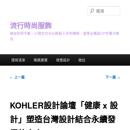
跳
至
搜
主
尋
要
流行時尚服飾
內
網友好評不斷，小資女也可以輕鬆入手的價格，當季必備高CP衣著大集
容
合
主
環保清潔
媽媽寶寶
視覺設計
徵信
要
選
單
文
←
上一篇
下一篇
→
章
導
覽
KOHLER設計論壇「健康 x 設
計」塑造台灣設計結合永續發