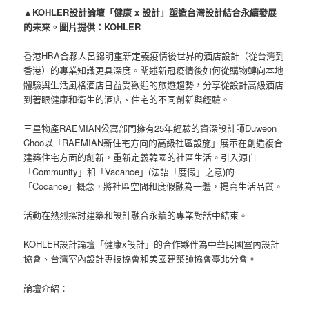
▲KOHLER設計論壇「健康 x 設計」塑造台灣設計結合永續發展
的未來。圖片提供：KOHLER
香港HBA合夥人呂錦明重新定義疫情後世界的酒店設計（從台灣到
香港）的專業知識更具深度。闡述新冠疫情後如何從購物轉向本地
體驗與生活風格酒店日益受歡迎的旅遊趨勢，分享從設計高級酒店
到著眼健康和衛生的酒店、住宅的不同創新與經驗。
三星物產RAEMIAN公寓部門擁有25年經驗的資深設計師Duweon
Choo以「RAEMIAN新住宅方向的高級社區設施」展示在創造複合
建築住宅方面的創新，重新定義韓國的社區生活。引入源自
「Community」和「Vacance」(法語「度假」之意)的
「Cocance」概念，將社區空間和度假融為一體，提高生活品質。
活動在熱烈探討建築和設計融合永續的專業對話中結束。
KOHLER設計論壇「健康x設計」的合作夥伴為中華民國室內設計
協會、台灣室內設計專技協會和美國建築師協會臺北分會。
論壇介紹：