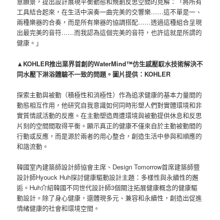
意願景，提出設計展現平衡動態和規劃反思空間的見解：「將所有
工具結合起來，在生活中演奏一曲完美的交響樂……這不單是一、
兩種樂器的合奏，而是所有樂器的協調搭配……透過這種組合呈現
出最完美的音符……而我認為這個完美的音符，也許這就是所謂的
健康。」
▲KOHLER推出業界首創的WaterMind™仿生感壓馭水技術解決不
同水壓下淋浴體驗不一致的問題。圖片提供：KOHLER
探索主動與被動（積極性和消極性）作為追求健康的基本力量間的
動態相互作用，他研究自我意識如何同時形塑人們對實體環境和非
實質情感活動的反應。在主動塑造周遭環境與被動提供休息和反思
片刻的空間間取得平衡。顯示真正的健康不僅來自於主動被動間的
行動或反應，而是源於兩者的用心整合，創造生活中參與和順應的
和諧流動。
韓國室內建築師設計師協會主席、Design Tomorrow首席建築師暨
設計師Hyouck Huh探討健康驅動設計主題：多樣性與永續性的邂
逅。Huh介紹韓國不同世代設計師3個關注拓展健康概念的健康驅
動設計。除了身心健康，還體現多元、兼容和永續性，創造出促進
情緒健康的社會和環境空間。