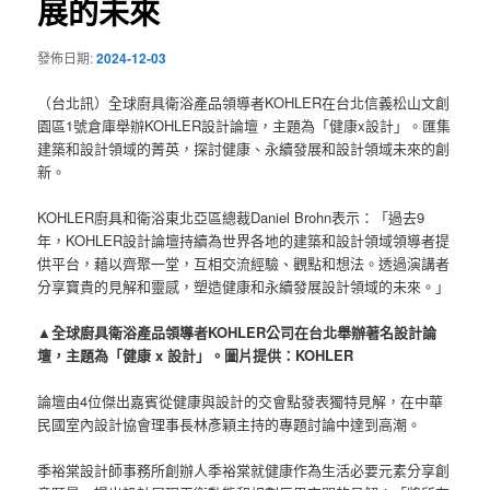
展的未來
發佈日期:
2024-12-03
（台北訊）全球廚具衛浴產品領導者KOHLER在台北信義松山文創
園區1號倉庫舉辦KOHLER設計論壇，主題為「健康x設計」。匯集
建築和設計領域的菁英，探討健康、永續發展和設計領域未來的創
新。
KOHLER廚具和衛浴東北亞區總裁Daniel Brohn表示：「過去9
年，KOHLER設計論壇持續為世界各地的建築和設計領域領導者提
供平台，藉以齊聚一堂，互相交流經驗、觀點和想法。透過演講者
分享寶貴的見解和靈感，塑造健康和永續發展設計領域的未來。」
▲全球廚具衛浴產品領導者KOHLER公司在台北舉辦著名設計論
壇，主題為「健康 x 設計」。圖片提供：KOHLER
論壇由4位傑出嘉賓從健康與設計的交會點發表獨特見解，在中華
民國室內設計協會理事長林彥穎主持的專題討論中達到高潮。
季裕棠設計師事務所創辦人季裕棠就健康作為生活必要元素分享創