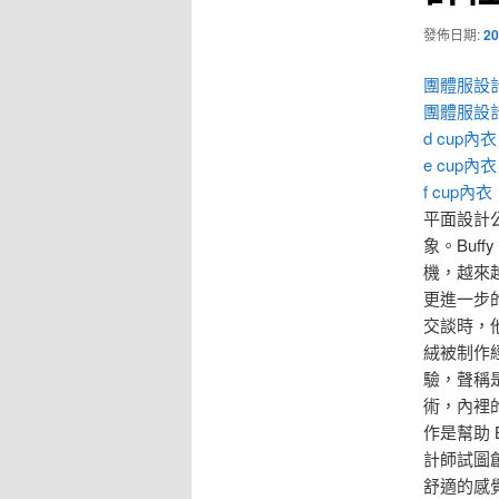
發佈日期:
20
團體服設
團體服設
d cup內衣
e cup內衣
f cup內衣
平面設計公
象。Buf
機，越來
更進一步
交談時，他
絨被制作
驗，聲稱
術，內裡的
作是幫助 
計師試圖創
舒適的感覺