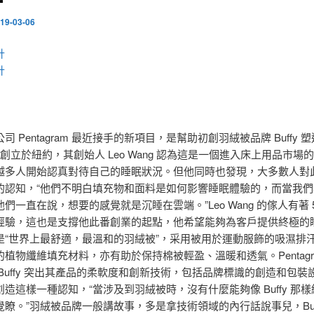
19-03-06
計
計
司 Pentagram 最近接手的新項目，是幫助初創羽絨被品牌 Buffy 
fy 創立於紐約，其創始人 Leo Wang 認為這是一個進入床上用品市場
越多人開始認真對待自己的睡眠狀況。但他同時也發現，大多數人對
的認知，“他們不明白填充物和面料是如何影響睡眠體驗的，而當我們
們一直在說，想要的感覺就是沉睡在雲端。”Leo Wang 的傢人有著 5
經驗，這也是支撐他此番創業的起點，他希望能夠為客戶提供終極的
是“世界上最舒適，最溫和的羽絨被”，采用被用於運動服飾的吸濕排
植物纖維填充材料，亦有助於保持棉被輕盈、溫暖和透氣。Pentagr
Buffy 突出其產品的柔軟度和創新技術，包括品牌標識的創造和包裝
造這樣一種認知，“當涉及到羽絨被時，沒有什麼能夠像 Buffy 那
瞭。”羽絨被品牌一般講故事，多是拿技術領域的內行話說事兒，Buff