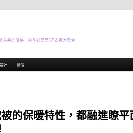
鬆入手的價格，當季必備高CP衣著大集合
設計
徵信
絨被的保暖特性，都融進瞭平
裡