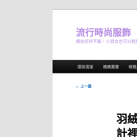
跳
至
主
流行時尚服飾
要
網友好評不斷，小資女也可以輕
內
容
主
環保清潔
媽媽寶寶
視覺
要
選
單
文
←
上一篇
章
導
覽
羽
計