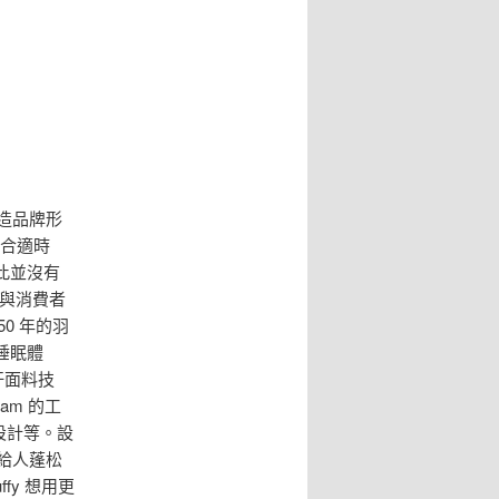
塑造品牌形
的合適時
此並沒有
與消費者
0 年的羽
睡眠體
汗面料技
am 的工
設計等。設
樣給人蓬松
y 想用更