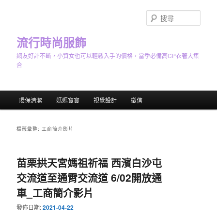
跳
跳
至
至
搜
主
輔
尋
要
助
流行時尚服飾
內
內
網友好評不斷，小資女也可以輕鬆入手的價格，當季必備高CP衣著大集
容
容
合
主
環保清潔
媽媽寶寶
視覺設計
徵信
要
選
單
標籤彙整:
工商簡介影片
苗栗拱天宮媽祖祈福 西濱白沙屯
交流道至通霄交流道 6/02開放通
車_工商簡介影片
發佈日期:
2021-04-22