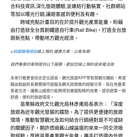
合科技資訊,深化旅遊體驗,並連結行動裝置、社群網站
等加以曝光行銷,讓遊客感到便利及有趣。
跨域亮點計畫目的在於提升觀光產業能量，盼藉
由打造就全台首創鐵道自行車(Rail Bike)，打造全台旅
遊新亮點，帶動地方觀光經濟，
※
桃園機場接送
線上預約,優惠方案，以客為尊!
我們專業的車隊提供以下服務，歡迎您線上預約或來電洽詢
未來行駛更會結合定位語音、觀光旅遊APP等智慧觀光輔助，希望
藉由劉副校長實務操作經驗及觀光政策推的經驗分享、與在地產業
業者交流，讓舊山線旅行能夠得到畫龍點睛的效果，提供遊客一個
舒適、便利的旅遊環境。
苗栗縣政府文化觀光局林彥甫局長表示：「深度
旅遊為近年觀光發展的趨勢，為了提供更便捷的旅遊
環境，推動智慧觀光及如何結合行銷絕對是不可或缺
的關鍵因子，期許透過舊山線論壇的來來一同交流吸
取經驗，厚植苗栗產業觀光能量，攜手打造國內外遊