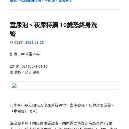
會館
、
桃園機場接送
、
牛軋糖
、
電腦割字
童尿泡、夜尿持續 10歲恐終身洗
腎
發佈日期:
2021-03-26
出處：中時電子報
2016年03月05日 04:10
廖珮妤／台北報導
心疼有小朋友因先天泌尿系統異常，太晚發現，10歲就要洗腎。
（本報資料照片）
洗腎患者多！國民健康署調查，國內需要洗腎的病患高達7.3萬