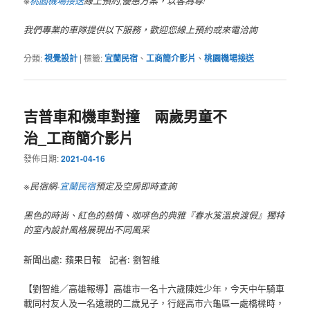
※
桃園機場接送
線上預約,優惠方案，以客為尊!
我們專業的車隊提供以下服務，歡迎您線上預約或來電洽詢
分類:
視覺設計
|
標籤:
宜蘭民宿
、
工商簡介影片
、
桃園機場接送
吉普車和機車對撞 兩歲男童不
治_工商簡介影片
發佈日期:
2021-04-16
※民宿網-
宜蘭民宿
預定及空房即時查詢
黑色的時尚、紅色的熱情、咖啡色的典雅『春水笈溫泉渡假』獨特
的室內設計風格展現出不同風采
新聞出處: 蘋果日報 記者: 劉智維
【劉智維／高雄報導】高雄市一名十六歲陳姓少年，今天中午騎車
載同村友人及一名遠親的二歲兒子，行經高市六龜區一處橋樑時，