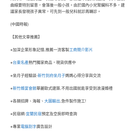
曲線要特別留意，會落後一般小孩。由於國內小兒腎臟科不多，建
議家長發現孩子異常，可先到一般兒科就診再轉診。
(中國時報)
【其他文章推薦】
※加深企業形象記憶,推薦一流客製
工商簡介影片
※
台東名產
熱門獨家商品，現貨供應中
※坐月子經驗談-
新竹到府坐月子
媽媽心得分享與交流
※
新竹婚宴會館
華麗歐式建築,不用出國就能享受到浪漫婚禮
※各類招牌、海報、
大圖輸出
,急件製作施工!
※民宿網-
宜蘭民宿
預定及空房即時查詢
※專業
電腦割字
廣告設計