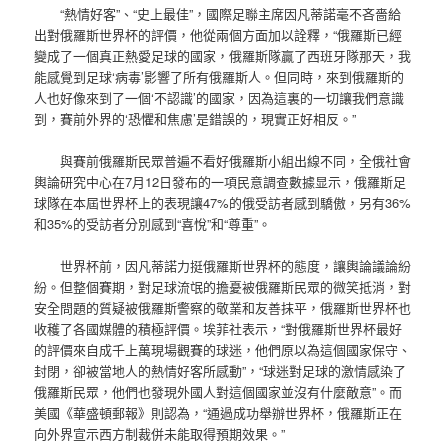
“熱情好客”、“史上最佳”，國際足聯主席因凡蒂諾毫不吝嗇給
出對俄羅斯世界杯的評價，他從兩個方面加以詮釋，“俄羅斯已經
變成了一個真正熱愛足球的國家，俄羅斯隊贏了西班牙隊那天，我
能感覺到足球‘病毒’影響了所有俄羅斯人。但同時，來到俄羅斯的
人也好像來到了一個‘不認識’的國家，因為這裏的一切讓我們意識
到，賽前外界的‘恐懼和焦慮’是錯誤的，現實正好相反。”
與賽前俄羅斯民眾普遍不看好俄羅斯小組出線不同，全俄社會
輿論研究中心在7月12日發布的一項民意調查數據显示，俄羅斯足
球隊在本屆世界杯上的表現讓47%的俄受訪者感到驕傲，另有36%
和35%的受訪者分別感到“喜悅”和“尊重”。
世界杯前，因凡蒂諾力挺俄羅斯世界杯的態度，讓輿論議論紛
紛。但整個賽期，對足球流氓的擔憂被俄羅斯民眾的微笑抵消，對
安全問題的質疑被俄羅斯警察的敬業和友善抹平，俄羅斯世界杯也
收穫了各國媒體的積極評價。埃菲社表示，“對俄羅斯世界杯最好
的評價來自成千上萬現場觀賽的球迷，他們原以為這個國家保守、
封閉，卻被當地人的熱情好客所感動”，“球迷對足球的激情感染了
俄羅斯民眾，他們也發現外國人對這個國家並沒有什麼敵意”。而
美國《華盛頓郵報》則認為，“通過成功舉辦世界杯，俄羅斯正在
向外界宣示西方制裁併未能取得預期效果。”