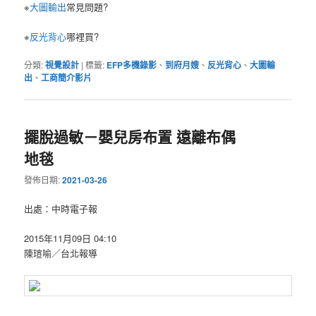
※
大圖輸出
常見問題?
※
反光背心
哪裡買?
分類:
視覺設計
|
標籤:
EFP多機錄影
、
到府月嫂
、
反光背心
、
大圖輸
出
、
工商簡介影片
擺脫過敏－嬰兒房布置 遠離布偶
地毯
發佈日期:
2021-03-26
出處：中時電子報
2015年11月09日 04:10
陳瑄喻／台北報導