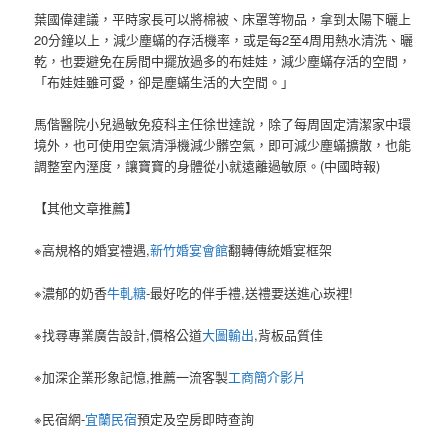
葉國偉建議，平時家長可以將棉被、床罩等物品，拿到太陽下曬上
20分鐘以上，減少塵蟎的存活機率，或是每2至4周用熱水清洗、曬
乾，也要避免在房間中擺放過多的布娃娃，減少塵蟎存活的空間，
「布娃娃雖可愛，卻是塵蟎生活的大空間。」
馬偕醫院小兒過敏免疫科主任徐世達說，除了每周固定清潔家中環
境外，也可使用空氣清淨機減少髒空氣，即可減少塵蟎擴散，也能
調整室內溼度，讓寶寶的身體從小就遠離過敏原。(中國時報)
【其他文章推薦】
※高規格的婚宴禮遇,
新竹婚宴會館
翻轉傳統婚宴框架
※濃郁的奶香
牛軋糖
-最好吃的伴手禮,送禮要送進心崁裡!
※找尋專業廣告設計,價格公道
大圖輸出
,背板品質佳
※加深企業形象記憶,推薦一流客製
工商簡介影片
※民宿網-
宜蘭民宿
預定及空房即時查詢