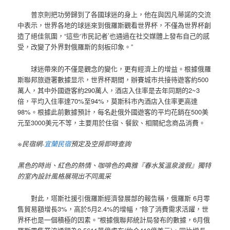
普京則把功勞歸到了各國球迷的身上，他在與因凡蒂諾的交流
中表示，世界各地的球迷來到俄羅斯觀看世界杯，不僅為世界杯創
造了絕佳氛圍，“這些‘市民記者’也通過在社交媒體上發布自己的感
受，改變了外界對俄羅斯的刻板印象。”
球迷帶來的不僅是觀念的變化，更有經濟上的增益。根據俄羅
斯聯邦旅遊署數據显示，世界杯期間，辦賽城市共接待遊客約500
萬人，其中外國遊客約290萬人，酒店入住率是去年同期的2~3
倍，平均入住率達70%至94%，莫斯科市內酒店入住率更高達
98%。根據此前數據預計，每名赴俄外國遊客的平均花銷在500美
元至3000美元不等，主要用於住宿、餐飲、相關紀念商品消費。
※民宿網-
宜蘭民宿
預定及空房即時查詢
黑色的時尚、紅色的熱情、咖啡色的典雅『春水笈溫泉渡假』獨特
的室內設計風格展現出不同風采
對此，塔斯社援引俄羅斯經濟發展部的報告稱，俄羅斯 6月零
售貿易額增長3%，高於5月2.4%的增幅，“除了消費需求活躍，世
界杯也是一個積極的因素。”根據俄聯邦統計局發布的數據，6月俄