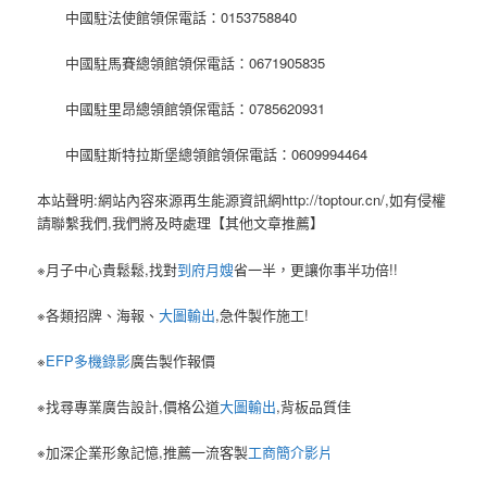
中國駐法使館領保電話：0153758840
中國駐馬賽總領館領保電話：0671905835
中國駐里昂總領館領保電話：0785620931
中國駐斯特拉斯堡總領館領保電話：0609994464
本站聲明:網站內容來源再生能源資訊網http://toptour.cn/,如有侵權
請聯繫我們,我們將及時處理【其他文章推薦】
※月子中心貴鬆鬆,找對
到府月嫂
省一半，更讓你事半功倍!!
※各類招牌、海報、
大圖輸出
,急件製作施工!
※
EFP多機錄影
廣告製作報價
※找尋專業廣告設計,價格公道
大圖輸出
,背板品質佳
※加深企業形象記憶,推薦一流客製
工商簡介影片