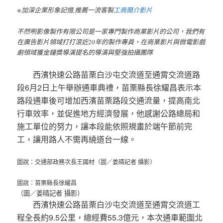
※加深企業形象記憶,推薦一流客製
工商簡介影片
不然咧影像製作有限公司是一家專門製作商業影片的公司，我們有
在廣告影片領域打打滾近20年的製作專員，在商業影片與微電影戲
劇領域獲金鐘獎導演提名的導演與堅強拍攝團隊
西濱快速公路苗栗白沙屯交流道至通霄交流道路
段6月2日上午舉辦通車典禮，苗栗縣長徐耀昌表示本
路段通車後可增加西濱苗栗路段交通流量，提高南北
行車效率，並促進地方經濟發展，他感謝公路總局和
施工單位的努力，讓本段能依照規畫於端午節前完
工，讓用路人不需再繞道台一線。
圖說：交通部政務次長王國材（圖／姜晴記者 攝影）
圖說：苗栗縣長徐耀昌
（圖／姜晴記者 攝影）
西濱快速公路苗栗白沙屯交流道至通霄交流道工
程全長約9.5公里，總經費55.3億元，本次通車範圍北