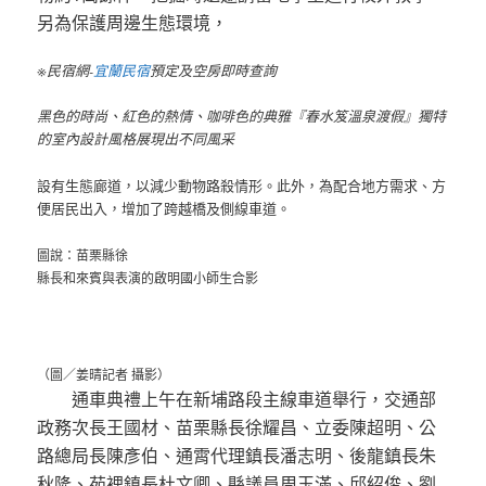
另為保護周邊生態環境，
※民宿網-
宜蘭民宿
預定及空房即時查詢
黑色的時尚、紅色的熱情、咖啡色的典雅『春水笈溫泉渡假』獨特
的室內設計風格展現出不同風采
設有生態廊道，以減少動物路殺情形。此外，為配合地方需求、方
便居民出入，增加了跨越橋及側線車道。
圖說：苗栗縣徐
縣長和來賓與表演的啟明國小師生合影
（圖／姜晴記者 攝影）
通車典禮上午在新埔路段主線車道舉行，交通部
政務次長王國材、苗栗縣長徐耀昌、立委陳超明、公
路總局長陳彥伯、通霄代理鎮長潘志明、後龍鎮長朱
秋隆、苑裡鎮長杜文卿、縣議員周玉滿、邱紹俊、劉