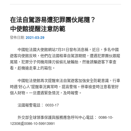
在法自駕游易遭犯罪團伙尾隨？
中使館提醒注意防範
發佈日期:
2021-03-29
中國駐法國大使館網站7月31日發布消息稱，近日，多名中國
遊客向使館反映，他們在法國租車自駕游期間，遭遇犯罪團伙跟蹤
尾隨，犯罪分子伺機用鋒刃偷偷扎破輪胎，然後誘騙遊客下車查
看，趁機搶走車上的箱包。
中國駐法使館再次提醒來法自駕遊客加強安全防範意識，行車
時遇“好心人”提醒車況異常時，提高警惕。停車檢查時注意看管好
個人財物。一旦遭遇緊急情況，及時報警。
法國報警電話： 0033-17
外交部全球領事保護與服務應急呼叫中心電話： 0086-10-
12308或0086-10-59913991