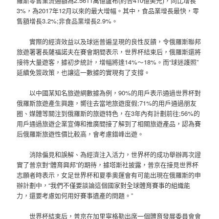
羅斯零售業流通額為2.5611萬億盧布(約合410億美元)，同比增長
3%，為2017年12月以來的最大增幅。其中，食品業增長最快，零
售額增長3.2%;非食品業增長2.9%。
實際的經濟效益以及球迷普遍呈現的良性反饋，令俄羅斯聯邦
旅遊署署長薩福諾夫在賽會期間表示，世界杯結束后，俄羅斯還將
接待大量遊客，據初步統計，增幅將達14%～18%。而“球迷護照”
延續免簽政策，也讓這一數據的實現有了支撐。
以中國某知名旅遊網數據為例，90%的用戶表示通過世界杯對
俄羅斯旅遊產生興趣，嚮往去當地旅遊度假;71%的用戶通過朋友
圈、媒體等關注到俄羅斯的旅遊特色，在3年內有計劃前往;56%的
用戶通過旅遊企業宣傳和推廣間接了解到了相關旅遊產品，認為賽
后俄羅斯旅遊性價比較高，會考慮錯峰出遊。
消除偏見和誤解、為經濟注入活力，世界杯的成功舉辦再次證
實了普京對“體育興邦”的期待，據塔斯社披露，普京在接見世界杯
志願者時表示，女足世界杯和夏季奧運會有可能出現在俄羅斯的申
辦計劃中，“我們不僅要談論這個國家對全球體育賽事的組織能
力，還要考慮如何用好賽事遺產的問題。”
世界杯結束后，普京在加里寧格勒出席一個體育發展委員會會