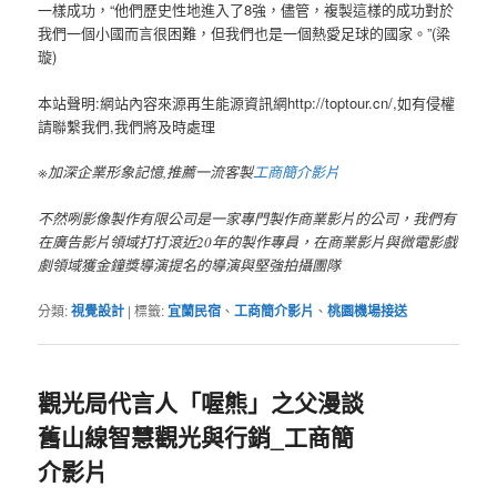
一樣成功，“他們歷史性地進入了8強，儘管，複製這樣的成功對於
我們一個小國而言很困難，但我們也是一個熱愛足球的國家。”(梁
璇)
本站聲明:網站內容來源再生能源資訊網http://toptour.cn/,如有侵權
請聯繫我們,我們將及時處理
※加深企業形象記憶,推薦一流客製
工商簡介影片
不然咧影像製作有限公司是一家專門製作商業影片的公司，我們有
在廣告影片領域打打滾近20年的製作專員，在商業影片與微電影戲
劇領域獲金鐘獎導演提名的導演與堅強拍攝團隊
分類:
視覺設計
|
標籤:
宜蘭民宿
、
工商簡介影片
、
桃園機場接送
觀光局代言人「喔熊」之父漫談
舊山線智慧觀光與行銷_工商簡
介影片