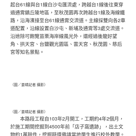
起台61線與台1線白沙屯匯流處，跨越台1線後往東穿
過通霄鎮丘陵地區，至秋茂園再次跨越台1線及海線鐵
路，沿海濱接至台61線通霄交流道。主線採雙向各2車
道配置，沿線設置白沙屯、新埔及通霄等3處交流道。
沿途除可飽覽苗栗海岸線風光外，還經過後龍好望
角、拱天宮、台鹽觀光園區、雲天宮、秋茂園、慈后
宮等知名景點。
（圖／姜晴記者 攝影）
（圖／姜晴記者 攝影）
本路段工程自103年2月開工，工期約4年2個月，
於施工期間挖掘到4500年前「店子窩遺跡」，出土文
物約1萬餘件，挖掘時還邀請當地學生進行校外教學。