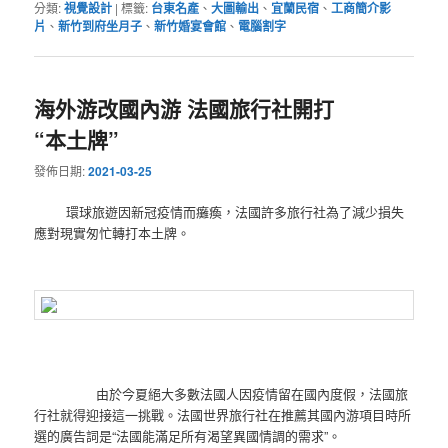
分類:
視覺設計
|
標籤:
台東名產
、
大圖輸出
、
宜蘭民宿
、
工商簡介影
片
、
新竹到府坐月子
、
新竹婚宴會館
、
電腦割字
海外游改國內游 法國旅行社開打
“本土牌”
發佈日期:
2021-03-25
環球旅遊因新冠疫情而癱瘓，法國許多旅行社為了減少損失
應對現實匆忙轉打本土牌。
由於今夏絕大多數法國人因疫情留在國內度假，法國旅
行社就得迎接這一挑戰。法國世界旅行社在推薦其國內游項目時所
選的廣告詞是“法國能滿足所有渴望異國情調的需求”。