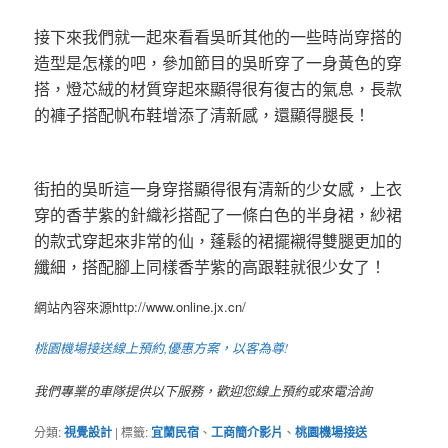
接下來我們就一起來看看吳昕其他的一些時尚穿搭的
造型是怎樣的吧，參加節目的吳昕穿了一身黃色的穿
搭，燈芯絨的材質穿起來顯得很有復古的氣息，長款
的褲子搭配帆布鞋增添了清新感，還顯得腿長！
街拍的吳昕這一身穿搭顯得很有清新的少女感，上衣
穿的香芋紫的針織衫搭配了一條白色的半身裙，紗裙
的款式穿起來非常的仙，蓬鬆的裙擺襯得雙腿更加的
纖細，搭配腳上同樣香芋紫的高跟鞋就很少女了！
網站內容來源http://www.online.jx.cn/
桃園機場接送線上預約,優惠方案，以客為尊!
我們專業的車隊提供以下服務，歡迎您線上預約或來電洽詢
分類:
視覺設計
|
標籤:
宜蘭民宿
、
工商簡介影片
、
桃園機場接送