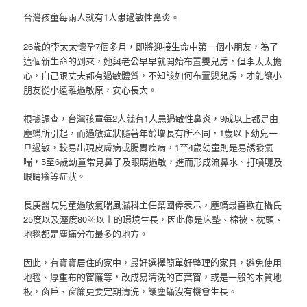
台灣孩童每兩人就有1人患過敏性鼻炎。
26歲的李太太懷孕7個多月，即將迎接生命中第一個小朋友，為了
這個新生命的到來，她與老公早早就開始布置嬰兒房，但李太太擔
心，自己跟丈夫都有過敏體質，不知該如何布置嬰兒房，才能讓小
朋友從小遠離過敏原，安心長大。
根據調查，台灣孩童每2人就有1人患過敏性鼻炎，9成以上都是由
塵蟎所引起，而過敏症狀隨著年齡增長有所不同，1歲以下幼兒一
旦過敏，較易出現皮膚病或腸胃疾病，1至4歲幼童則是易誘發氣
喘，5至6歲幼童常見鼻子及眼睛過敏，進而形成流鼻水、打噴嚏及
眼睛癢等症狀。
長庚醫院兒童過敏氣喘風濕科主任葉國偉表示，塵蟎最喜歡在攝氏
25度以及溼度80％以上的環境生長，因此像是床墊、棉被、枕頭、
地毯都是塵蟎分布最多的地方。
因此，有寶寶居住的家中，最好選擇簡單好整理的家具，避免使用
地毯、厚重布的窗簾等，改成易清洗的百葉窗，或是一般的木質地
板，窗戶、窗簾更要定期清洗，讓塵蟎沒有機會生長。