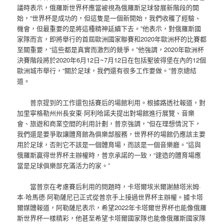
議時表示，俄羅斯世界杯應當被視為俄羅斯足球發展新階段的開
始，“世界杯是成功的，但這隻是一個新開始，我們收穫了經驗、
機會，但最重要的是將這種精神延續下去。”他表示，對俄羅斯國
家隊而言，即將舉行的首屆歐洲國家聯賽和2020年歐洲杯的比賽都
至關重要，“這些都是真實而激烈的競爭。”他強調，2020年歐洲杯
決賽階段將於2020年6月12日~7月12日在包括聖彼得堡在內的12個
歐洲城市舉行，“關於足球，我們還有很多工作要做。”普京總結
道。
普京提到的工作還包括賽后的場館利用。根據路透社報道，對
加里寧格勒州州長安東·阿利哈諾夫提出對場館進行展覽、音樂
會、旅遊和商業空間的利用計劃，普京強調，“但在理想情況下，
我們還是要爭取讓體育館為俱樂部服務，世界杯的場館仍應該主要
用於足球，否則它不該是一個體育場，而該是一個音樂廳。”這與
俄羅斯贏得世界杯主辦權時，普京承諾的一致，“建造的體育場應
當是足球俱樂部充滿活力的家。”
當普京在考慮賽后利用的問題時，卡塔爾埃米爾謝赫塔米姆·
本·哈馬德·阿勒薩尼已正式從普京手上接過世界杯主辦權。據卡塔
爾媒體報道，阿勒薩尼表示，希望2022年卡塔爾世界杯也能像俄羅
斯世界杯一樣精彩，他甚至希望卡塔爾國家隊也能像俄羅斯國家隊