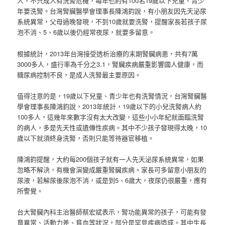
人，不只成人有洗腎危機，每年也約有100名19歲以下兒童、青少
年要洗腎。台灣腎臟醫學會理事長陳鴻鈞說，有小朋友因先天泌尿
系統異常，父母過晚發現，不到10歲就要洗腎，提醒家長若孩子尿
泡不消、5、6歲以後仍經常夜尿，就要多留意。
根據統計，2013年台灣接受透析治療的末期腎臟病患，共有7萬
3000多人，盛行率為千分之3.1，腎臟疾病嚴重影響國人健康，而
糖尿病控制不良，是成人洗腎最主要原因。
值得注意的是，19歲以下兒童、青少年也有洗腎情況，台灣腎臟醫
學會理事長陳鴻鈞說，2013年統計，19歲以下的小兒洗腎病人約
100多人，這幾年來數字沒有太大改變，這些小小年紀就面臨洗腎
的病人，多是先天性或遺傳性疾病。其中不少孩子發現得太晚，10
歲以下就須終身洗腎，否則只能等待器官移植。
陳鴻鈞提醒，大約每200個孩子就有一人先天泌尿系統異常，如果
忽略不解決，有機會演變成嚴重腎臟疾病。家長可多留意小朋友的
尿液，若解尿後尿泡不消，或是到5、6歲大，夜尿仍很嚴重，應有
所警覺。
台大腎臟內科主治醫師蔡宏斌表示，腎功能異常的孩子，可能有發
育異常、活動力差、貧血等狀況，部分是罕見疾病造成。其中生長