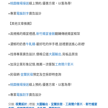
※
桃園機場接送
線上預約,優惠方案，以客為尊!
※專業
電腦割字
廣告設計
【其他文章推薦】
※高規格的婚宴禮遇,
新竹婚宴會館
翻轉傳統婚宴框架
※濃郁的奶香
牛軋糖
-最好吃的伴手禮,送禮要送進心崁裡!
※找尋專業廣告設計,價格公道
大圖輸出
,背板品質佳
※加深企業形象記憶,推薦一流客製
工商簡介影片
※民宿網-
宜蘭民宿
預定及空房即時查詢
※
桃園機場接送
線上預約,優惠方案，以客為尊!
※專業
電腦割字
廣告設計
分類:
視覺設計
|
標籤:
大圖輸出
、
宜蘭民宿
、
工商簡介影片
、
新竹婚宴