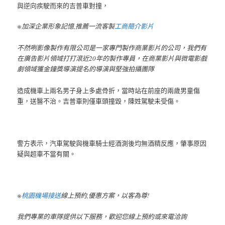
與逆向疾駛而來的吉普車對撞，
※加深企業形象記憶,推薦一流客製
工商簡介影片
不然咧影像製作有限公司是一家專門製作商業影片的公司，我們有
在廣告影片領域打打滾近20年的製作專員，在商業影片與微電影戲
劇領域獲金鐘獎導演提名的導演與堅強拍攝團隊
造成機車上兩名男子身上多處骨折，當時站在前座的兩歲男童傷
重，送醫不治。吉普車則僅車頭撞毀，陳姓駕駛未受傷。
警方表示，汽車駕駛與機車騎士經酒測後均無酒精反應，肇事原因
疑與超車不當有關。
※
桃園機場接送
線上預約,優惠方案，以客為尊!
我們專業的車隊提供以下服務，歡迎您線上預約或來電洽詢