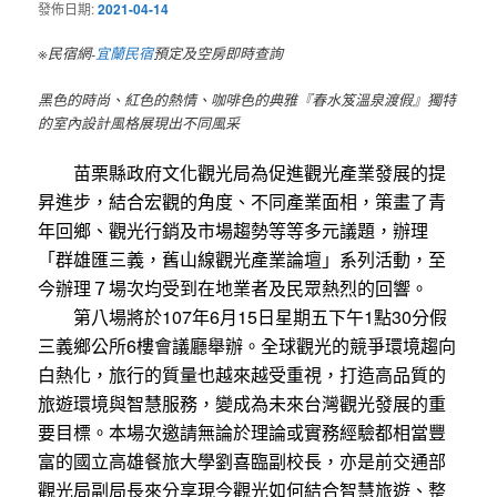
發佈日期:
2021-04-14
※民宿網-
宜蘭民宿
預定及空房即時查詢
黑色的時尚、紅色的熱情、咖啡色的典雅『春水笈溫泉渡假』獨特
的室內設計風格展現出不同風采
苗栗縣政府文化觀光局為促進觀光產業發展的提
昇進步，結合宏觀的角度、不同產業面相，策畫了青
年回鄉、觀光行銷及市場趨勢等等多元議題，辦理
「群雄匯三義，舊山線觀光產業論壇」系列活動，至
今辦理７場次均受到在地業者及民眾熱烈的回響。
第八場將於107年6月15日星期五下午1點30分假
三義鄉公所6樓會議廳舉辦。全球觀光的競爭環境趨向
白熱化，旅行的質量也越來越受重視，打造高品質的
旅遊環境與智慧服務，變成為未來台灣觀光發展的重
要目標。本場次邀請無論於理論或實務經驗都相當豐
富的國立高雄餐旅大學劉喜臨副校長，亦是前交通部
觀光局副局長來分享現今觀光如何結合智慧旅遊、整