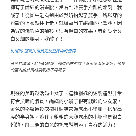
擁有了纖細的漫畫腰，當看到她雙手抬起的那刻，我
酸了！從圖中能看到由於吳昕抬起了雙手，所以穿的
短款的上衣就往上走，就顯露出了纖細的小蠻腰，因
為穿的淺紫色的襯衫，很有顯白的效果，看到吳昕又
白又細的腰身，我酸了！
民宿網- 宜蘭民宿預定及空房即時查詢
黑色的時尚、紅色的熱情、咖啡色的典雅『春水笈溫泉渡假』獨特
的室內設計風格展現出不同風采
現在的吳昕越活越少女了，這種飄逸的短髮造型非常
符合吳昕的氣質，編織的小辮子很有減齡的少女感，
紫色的格紋襯衫衣擺打個結來顯露出小蠻腰，搭配高
腰的半身裙，遮住了粗粗的大腿露出的小腿也是很白
皙的，腳上穿的白色的帆布鞋增添了青春的活力！