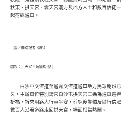
秋東、拱天宮、雲天宮廟方及地方人士和數百信徒一
起剪綵通車。
（圖／姜晴記者 攝影）
圖說：拱天宮三媽鑾駕巡行
白沙屯交流道至通霄交流道通車地方民眾期盼已
久，主辦單位特別請來白沙屯拱天宮三媽為通車巡禮
祈福，祈求用路人行車平安，剪綵後鑾轎及隨行信眾
數百人沿著道路走回拱天宮，場面相當熱鬧。