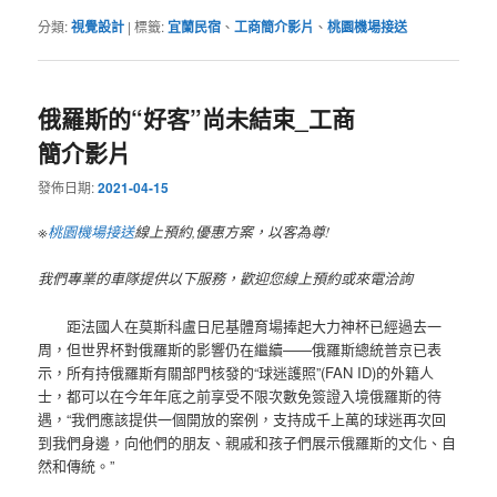
分類:
視覺設計
|
標籤:
宜蘭民宿
、
工商簡介影片
、
桃園機場接送
俄羅斯的“好客”尚未結束_工商
簡介影片
發佈日期:
2021-04-15
※
桃園機場接送
線上預約,優惠方案，以客為尊!
我們專業的車隊提供以下服務，歡迎您線上預約或來電洽詢
距法國人在莫斯科盧日尼基體育場捧起大力神杯已經過去一
周，但世界杯對俄羅斯的影響仍在繼續——俄羅斯總統普京已表
示，所有持俄羅斯有關部門核發的“球迷護照”(FAN ID)的外籍人
士，都可以在今年年底之前享受不限次數免簽證入境俄羅斯的待
遇，“我們應該提供一個開放的案例，支持成千上萬的球迷再次回
到我們身邊，向他們的朋友、親戚和孩子們展示俄羅斯的文化、自
然和傳統。”