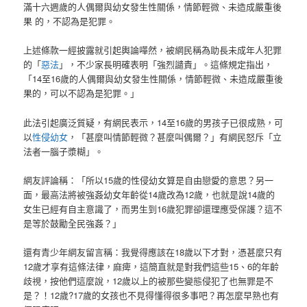
滿十六週歲的人偶爾與幼女發生性關係，情節輕微、未造成嚴重後
果 的，不認為是犯罪。
上述條款一經披露就引起輿論嘩然，被網民稱為助長未成年人犯罪
的「
惡法
」，不少家長明確表明「強烈譴責」。這條規定指出，
「14至16歲的人偶爾與幼女發生性關係，情節輕微、未造成嚴重後
果的，可以不認為是犯罪。」
此法引起廣泛質疑，有網民表示，14至16歲的男孩子已很成熟，可
以
性侵幼女
，「甚麼叫情節輕微？甚麼叫偶爾？」有網民怒斥「立
法者一腦子漿糊」。
網友評論稱：「所以15歲的性侵幼女算是自由戀愛的意思？另一
面，最高法將被強姦幼女年齡從14歲改為12歲，也就是說14歲的
女生已經有自主意識了，而男生到16歲犯罪卻還理應受保護？這不
是等於鼓勵全民強姦？」
還有青少年網友留言稱：我覺得應該在18歲以下才對，憑甚麼只有
12歲才享有這條法律，麻痺，這簡直就是對我們這些15、6的年齡
歧視，按他們這麼說，12歲以上的被那些變態侵犯了也無罪是不
是？！12歲?17歲的女孩也不見得懂得很多事吧？再怎麼早熟也有