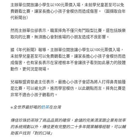
主辦單位開放讓小學生以100元票價入場，未就學兒童甚至可以免
費觀看比賽，讓家長擔心小孩子會模仿而造成傷害。（圖擷取自年
代新聞台）
然而主辦單位卻表示，職業摔角不僅只有鬥毆型比賽，還包括娛樂
取向的比賽，無須擔心會對進場的小朋友造成不良影響。
據《年代新聞》報導，主辦單位開放讓小學生以100元票價入場，
未就學兒童甚至可以免費觀看比賽，讓家長擔心小孩子會模仿而造
成傷害，也有家長表示在家裡根本不會讓孩子看到如此暴力的肢體
動作，更何況是現場。
兒福聯盟資發處主任表示，最擔心小孩子會認為將人打得鼻青臉腫
是比賽，可以被允許，進而學習模仿，以此觀點而言，摔角比賽是
非常不適合小孩子觀看的。
※全世界最好喝的
奶茶
在台灣
傳佳珍珠奶茶除了商品品質的確保，倉儲的完美清潔跟企業有效率
的系統規劃以外，傳佳更有完整的二十多年開業輔導經驗，可以輔
助客戶找到「對的口味」