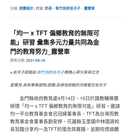
分類:
視覺設計
|
標籤:
奶茶
、
新竹到府坐月子
、
露營車
「均一 x TFT 偏鄉教育的無限可
能」研習 彙集多元力量共同為金
門的教育努力_露營車
發佈日期:
2021-06-18
※坐月子經驗談-
新竹到府坐月子
媽媽心得分享與交流
愛寶貝-具有專業證照(證書)及褓母經驗的月嫂幫您坐月子
金門縣政府教育處4月14日、15日於國教輔導團
辦理「均一 x TFT 偏鄉教育的無限可能」研習，邀請
均一平台教育基金會呂冠緯董事長、TFT為台灣而教
教育基金會董事長劉安婷、花蓮縣玉里國中林國源校
長蒞臨分享均一及TFT的理念與實踐，並期待透過體