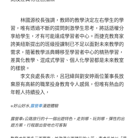
林國源校長強調，教師的教學決定左右學生的學
習，唯有透過不斷的提問刺激學生思考，將話語權分
享給學生，才有可能達成學習者中心。而捷克教育家
誇美紐斯提出的班級授課制已不足以面對未來教學的
需求，隨著教學派典轉移至學習者中心的精熟學習，
差異化教學、混成式學習、個人化學習都是未來教室
的樣貌。
李文良處長表示，呂冠緯與劉安婷兩位董事長放
棄原有高薪的職業投身教育令人感佩，但唯有熱血的
年輕人持續投入，
※好山好水,
露營車
漫遊體驗
露營車x公路旅行的十一個出遊特色。走到哪、玩到哪，彈性的出
遊方案，行程跟出發地也可客製