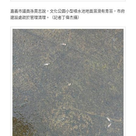
嘉義市議員孫貫志說，文化公園小型噴水池地面濕滑有青苔，市府
建設處疏於管理清理。（記者丁偉杰攝）