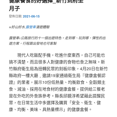
健康餐食的好選擇_新竹到府坐
月子
發佈日期:
2021-06-15
※好山好水,
露營車
漫遊體驗
露營車x公路旅行的十一個出遊特色。走到哪、玩到哪，彈性的出
遊方案，行程跟出發地也可客製
現代人吃飯配手機，吃進什麼東西，自己可能也
搞不清楚，而且很多人對健康的食物也食之無味。新
竹縣府衛生局為扭轉民眾的刻板印象，4月20日在新竹
縣政府一樓大廳﹐邀請19家通過衛生局『健康盒餐認
證』的業者，展示10份低熱量、均衡飲食、全穀類主
食、減油、採用在地食材的健康盒餐，提供給三餐老
是在外吃的外食族參考。縣長邱鏡淳希望藉此提醒民
眾，在日常生活中多選擇及購買「安全、衛生、健
康、均衡、美味、具熱量標示」的健康盒餐。