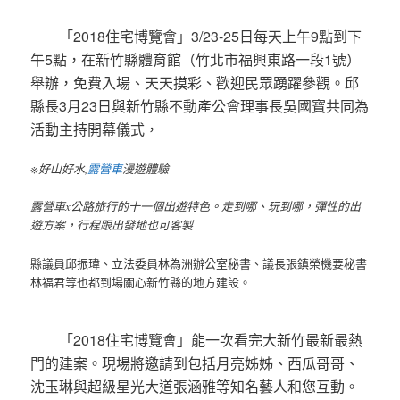
「2018住宅博覽會」3/23-25日每天上午9點到下
午5點，在新竹縣體育館（竹北市福興東路一段1號）
舉辦，免費入場、天天摸彩、歡迎民眾踴躍參觀。邱
縣長3月23日與新竹縣不動產公會理事長吳國寶共同為
活動主持開幕儀式，
※好山好水,
露營車
漫遊體驗
露營車x公路旅行的十一個出遊特色。走到哪、玩到哪，彈性的出
遊方案，行程跟出發地也可客製
縣議員邱振瑋、立法委員林為洲辦公室秘書、議長張鎮榮機要秘書
林福君等也都到場關心新竹縣的地方建設。
「2018住宅博覽會」能一次看完大新竹最新最熱
門的建案。現場將邀請到包括月亮姊姊、西瓜哥哥、
沈玉琳與超級星光大道張涵雅等知名藝人和您互動。