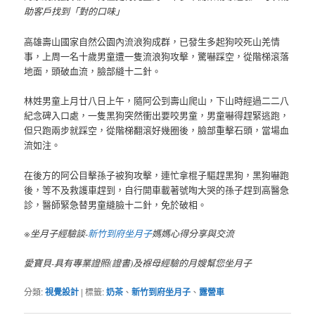
助客戶找到「對的口味」
高雄壽山國家自然公園內流浪狗成群，已發生多起狗咬死山羌情
事，上周一名十歲男童遭一隻流浪狗攻擊，驚嚇踩空，從階梯滾落
地面，頭破血流，臉部縫十二針。
林姓男童上月廿八日上午，隨阿公到壽山爬山，下山時經過二二八
紀念碑入口處，一隻黑狗突然衝出要咬男童，男童嚇得趕緊逃跑，
但只跑兩步就踩空，從階梯翻滾好幾圈後，臉部重擊石頭，當場血
流如注。
在後方的阿公目擊孫子被狗攻擊，連忙拿棍子驅趕黑狗，黑狗嚇跑
後，等不及救護車趕到，自行開車載著號啕大哭的孫子趕到高醫急
診，醫師緊急替男童縫臉十二針，免於破相。
※坐月子經驗談-
新竹到府坐月子
媽媽心得分享與交流
愛寶貝-具有專業證照(證書)及褓母經驗的月嫂幫您坐月子
分類:
視覺設計
|
標籤:
奶茶
、
新竹到府坐月子
、
露營車