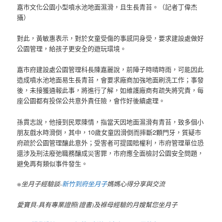
嘉市文化公園小型噴水池地面濕滑，且生長青苔。（記者丁偉杰
攝）
對此，黃敏惠表示，對於女童受傷的事感同身受，要求建設處做好
公園管理，給孩子更安全的遊玩環境。
嘉市府建設處公園管理科長陳嘉麗說，前陣子時晴時雨，可能因此
造成噴水池地面易生長青苔，會要求廠商加強地面刷洗工作；事發
後，未接獲通報此事，將進行了解，如維護廠商有疏失將究責，每
座公園都有投保公共意外責任險，會作好後續處理。
孫貫志說，他接到民眾陳情，指當天因地面濕滑有青苔，致多個小
朋友戲水時滑倒，其中，10歲女童因滑倒而摔斷2顆門牙，質疑市
府疏於公園管理釀此意外；受害者可提國賠權利，市府管理單位恐
還涉及刑法廢弛職務釀成災害罪，市府應全面檢討公園安全問題，
避免再有類似事件發生。
※坐月子經驗談-
新竹到府坐月子
媽媽心得分享與交流
愛寶貝-具有專業證照(證書)及褓母經驗的月嫂幫您坐月子