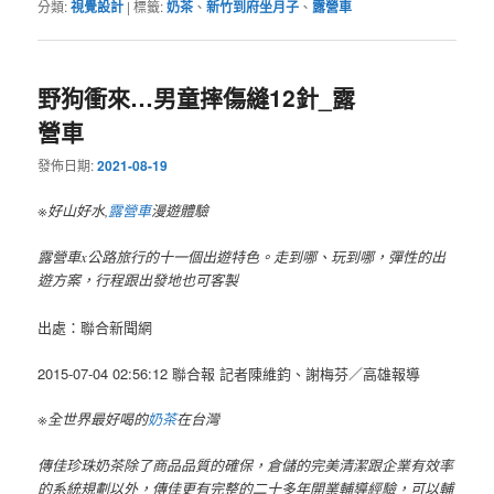
分類:
視覺設計
|
標籤:
奶茶
、
新竹到府坐月子
、
露營車
野狗衝來…男童摔傷縫12針_露
營車
發佈日期:
2021-08-19
※好山好水,
露營車
漫遊體驗
露營車x公路旅行的十一個出遊特色。走到哪、玩到哪，彈性的出
遊方案，行程跟出發地也可客製
出處：聯合新聞網
2015-07-04 02:56:12 聯合報 記者陳維鈞、謝梅芬／高雄報導
※全世界最好喝的
奶茶
在台灣
傳佳珍珠奶茶除了商品品質的確保，倉儲的完美清潔跟企業有效率
的系統規劃以外，傳佳更有完整的二十多年開業輔導經驗，可以輔