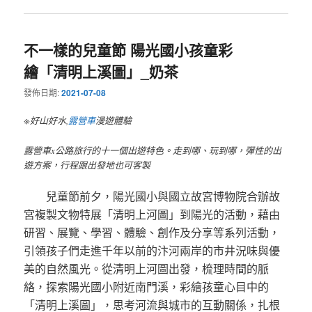
不一樣的兒童節 陽光國小孩童彩
繪「清明上溪圖」_奶茶
發佈日期:
2021-07-08
※好山好水,
露營車
漫遊體驗
露營車x公路旅行的十一個出遊特色。走到哪、玩到哪，彈性的出
遊方案，行程跟出發地也可客製
兒童節前夕，陽光國小與國立故宮博物院合辦故
宮複製文物特展「清明上河圖」到陽光的活動，藉由
研習、展覽、學習、體驗、創作及分享等系列活動，
引領孩子們走進千年以前的汴河兩岸的市井況味與優
美的自然風光。從清明上河圖出發，梳理時間的脈
絡，探索陽光國小附近南門溪，彩繪孩童心目中的
「清明上溪圖」，思考河流與城市的互動關係，扎根