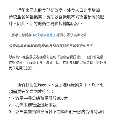
近年來國人飲食型態改變，外食人口比率增加，
傳統盒餐熱量偏高，長期飲食攝取不均衡容易導致肥
胖。因此，新竹縣衛生局積極輔導店家，
※坐月子經驗談-
新竹到府坐月子
媽媽心得分享與交流
愛寶貝-具有專業證照(證書)及褓母經驗的月嫂幫您坐月子
縣內共19家盒餐業者通過衛生局『健康盒餐認證』﹐設計低熱量、
均衡飲食、全穀類主食、減油、採用在地食材的健康盒餐，讓外食
民眾吃得更健康。
新竹縣衛生局表示，健康選購原則如下，以下七
項需要完全達到才符合：
1、減量—餐盒總熱量低於800大卡
2、提供未精緻全穀類米飯
3、豆魚蛋肉類總量每餐不超過3份(一份約合併3指頭