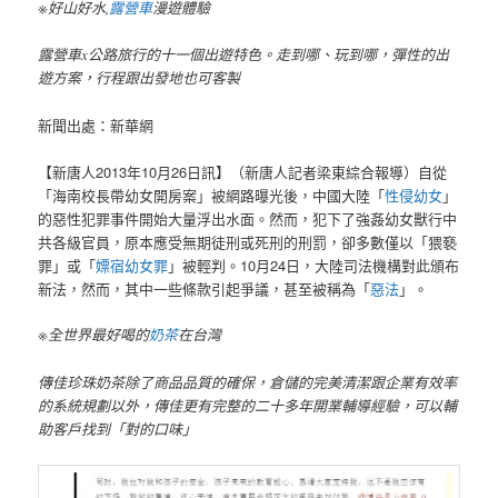
※好山好水,
露營車
漫遊體驗
露營車x公路旅行的十一個出遊特色。走到哪、玩到哪，彈性的出
遊方案，行程跟出發地也可客製
新聞出處：新華網
【新唐人2013年10月26日訊】（新唐人記者梁東綜合報導）自從
「海南校長帶幼女開房案」被網路曝光後，中國大陸「
性侵幼女
」
的惡性犯罪事件開始大量浮出水面。然而，犯下了強姦幼女獸行中
共各級官員，原本應受無期徒刑或死刑的刑罰，卻多數僅以「猥褻
罪」或「
嫖宿幼女罪
」被輕判。10月24日，大陸司法機構對此頒布
新法，然而，其中一些條款引起爭議，甚至被稱為「
惡法
」。
※全世界最好喝的
奶茶
在台灣
傳佳珍珠奶茶除了商品品質的確保，倉儲的完美清潔跟企業有效率
的系統規劃以外，傳佳更有完整的二十多年開業輔導經驗，可以輔
助客戶找到「對的口味」