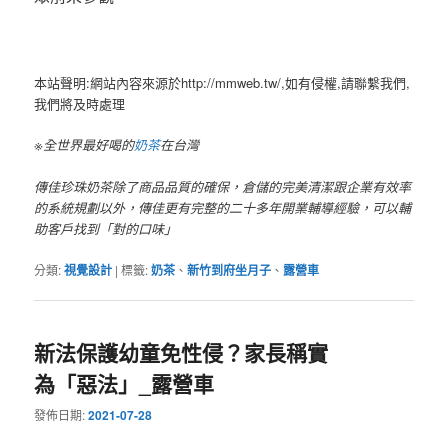
本站聲明:網站內容來源於http://mmweb.tw/,如有侵權,請聯繫我們,
我們將及時處理
※全世界最好喝的
奶茶
在台灣
傳佳珍珠奶茶除了商品品質的確保，倉儲的完美清潔跟企業有效率
的系統規劃以外，傳佳更有完整的二十多年開業輔導經驗，可以輔
助客戶找到「對的口味」
分類:
視覺設計
|
標籤:
奶茶
、
新竹到府坐月子
、
露營車
新法保護幼童免性侵？家長稱實
為「惡法」_露營車
發佈日期:
2021-07-28