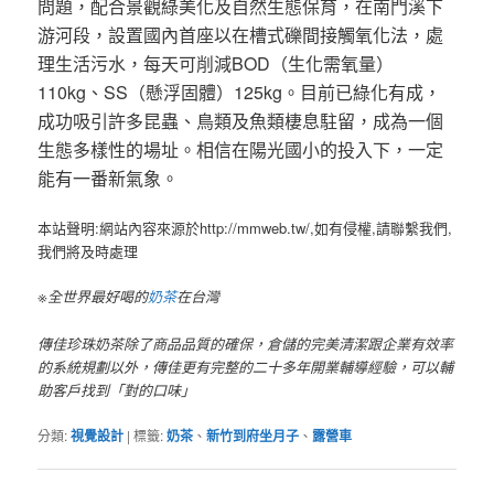
問題，配合景觀綠美化及自然生態保育，在南門溪下
游河段，設置國內首座以在槽式礫間接觸氧化法，處
理生活污水，每天可削減BOD（生化需氧量）
110kg、SS（懸浮固體）125kg。目前已綠化有成，
成功吸引許多昆蟲、鳥類及魚類棲息駐留，成為一個
生態多樣性的場址。相信在陽光國小的投入下，一定
能有一番新氣象。
本站聲明:網站內容來源於http://mmweb.tw/,如有侵權,請聯繫我們,
我們將及時處理
※全世界最好喝的
奶茶
在台灣
傳佳珍珠奶茶除了商品品質的確保，倉儲的完美清潔跟企業有效率
的系統規劃以外，傳佳更有完整的二十多年開業輔導經驗，可以輔
助客戶找到「對的口味」
分類:
視覺設計
|
標籤:
奶茶
、
新竹到府坐月子
、
露營車