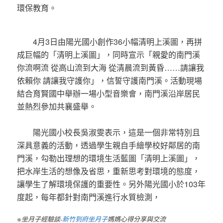
環保教育。
4月3日由陽光國小創作36小幅清明上溪圖，再拼
成巨幅的「清明上溪圖」，同時宣示「親愛的南門溪
你流啊流 從高山流到大海 從清晨流到黃昏……請讓我
依賴你 請讓我守護你」，信誓守護南門溪。活動現場
結合育賢國中舉辦一場小型音樂會，南門溪沿岸居民
並熱烈參加共襄盛舉。
陽光國小校長吳淑雯表示，這是一個非常特別且
深具意義的活動，透過學生親自手繪學校好鄰居的南
門溪，勾勒出理想的環境生活藍圖「清明上溪圖」，
把水岸生活的想像及省思，重新思考對環境的態度，
讓學生了解環境保護的重要性。另外陽光國小於103年
度起，每年都針對南門溪進行水質檢測，
※坐月子經驗談-
新竹到府坐月子
媽媽心得分享與交流