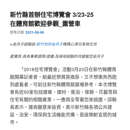
新竹縣首辦住宅博覽會 3/23-25
在體育館歡迎參觀_露營車
發佈日期:
2021-08-06
※坐月子經驗談-
新竹到府坐月子
媽媽心得分享與交流
愛寶貝-具有專業證照(證書)及褓母經驗的月嫂幫您坐月子
「2018住宅博覽會」活動3月23日在新竹縣體育
館開幕記者會，給最近想買房換房，又不想東奔西跑
到處看者，可前往新竹縣體育館展場參考，本次博覽
會有近50家包括建案、建材、衛浴、傢飾、花藝等與
住宅有關的相關產業，一應俱全等著您來挑選。邱縣
長表示，建商願意來投資，表示新竹縣各項公共建
設、治安、環保與生活機能完備，是座樂齡宜居的城
市。