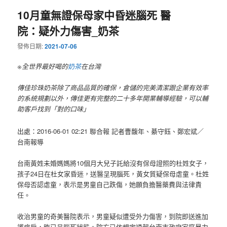
10月童無證保母家中昏迷腦死 醫
院：疑外力傷害_奶茶
發佈日期:
2021-07-06
※全世界最好喝的
奶茶
在台灣
傳佳珍珠奶茶除了商品品質的確保，倉儲的完美清潔跟企業有效率
的系統規劃以外，傳佳更有完整的二十多年開業輔導經驗，可以輔
助客戶找到「對的口味」
出處：2016-06-01 02:21 聯合報 記者曹馥年、綦守鈺、鄭宏斌／
台南報導
台南黃姓未婚媽媽將10個月大兒子託給沒有保母證照的杜姓女子，
孩子24日在杜女家昏迷，送醫呈現腦死，黃女質疑保母虐童。杜姓
保母否認虐童，表示是男童自己跌傷，她願負擔醫藥費與法律責
任。
收治男童的奇美醫院表示，男童疑似遭受外力傷害，到院即送進加
護病房，昨已呈腦死狀態。院方已依規定通報台南市政府家庭暴力