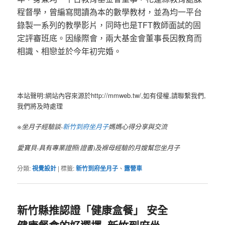
程督學，曾編寫閱讀為本的數學教材，並為均一平台
錄製一系列的教學影片，同時也是TFT教師面試的固
定評審班底。因緣際會，兩大基金會董事長因教育而
相識、相戀並於今年初完婚。
本站聲明:網站內容來源於http://mmweb.tw/,如有侵權,請聯繫我們,
我們將及時處理
※坐月子經驗談-
新竹到府坐月子
媽媽心得分享與交流
愛寶貝-具有專業證照(證書)及褓母經驗的月嫂幫您坐月子
分類:
視覺設計
|
標籤:
新竹到府坐月子
、
露營車
新竹縣推認證「健康盒餐」 安全