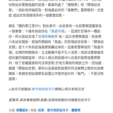
份對幼女實施強姦的官員，都被判處了「猥褻罪」和「嫖宿幼女
罪」。因此有評論認為，對強姦幼女的「禽獸們」重罪輕判，也是
造 成幼女性侵案增多的一個重要因素。
網友「獨釣寒江雪XH」對此表示，此前曾有一位前警察提醒家長
一個事實：十幾年前就存在「
買處市場
」，這源於官場中一種迷
信。所以送幼女成了
官場性賄賂
手 段。這位老警察還說：校長帶
六名幼女開房，我強烈懷疑有「買處」的官場迷信背景。「嫖宿幼
女罪」是十六年前從強姦罪剝離出來的，這跟老警察說的「買處市
場」出現的時間暗合，立法動機不能不引人深思。而該法實施後性
侵兒童的個案猛增、涉公人員比例高達45%且易於脫罪或重罪輕
判，除了官權囂張和司法常受制 於地方黨政的現狀之外，恐怕還
都跟「嫖宿幼女罪」單列以及兩高對該罪的司法解釋之間存在因果
關係。有網友把這個罪名設置比作程序設計的「後門」，不是沒有
道理。
※坐月子經驗談-
新竹到府坐月子
媽媽心得分享與交流
愛寶貝-具有專業證照(證書)及褓母經驗的月嫂幫您坐月子
分類:
視覺設計
|
標籤:
奶茶
、
新竹到府坐月子
、
露營車