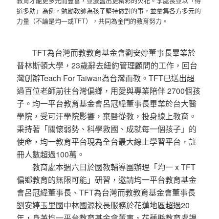
教育才能更多元而豐富，並激盪出更精彩的火花。李處長並以「得
道多助」為例，勉勵教師為孩子堅持做對的事，並彙集各方多元的
力量（不論是均一或TFT），共同為金門的教育努力。
TFT為台灣而教教育基金會劉安婷董事長畢業於
普林斯頓大學，23歲辭去紐約管理顧問的工作，回台
灣創辦Teach For Taiwan為台灣而教。TFT已送出超
過百位老師前往台灣偏鄉，用愛與專業陪伴 2700個孩
子。均一平台教育基金會呂冠緯董事長畢業於台大醫
學院，受可汗學院影響，棄醫從教，投身線上教育。
秉持著「關懷弱勢、科學救國、成就每一個孩子」的
使命，均一教育平台現為全台最大線上學習平台，註
冊人數超過100萬。
教育處本週六日於國教輔導團辦理「均一 x TFT
偏鄉教育的無限可能」研習，邀請均一平台教育基金
會呂冠緯董事長、TFT為台灣而教教育基金會董事長
劉安婷玉里國中林國源校長服務於花蓮地區超過20
年，身兼均一平台教育基金會董事，花蓮縣教育處課