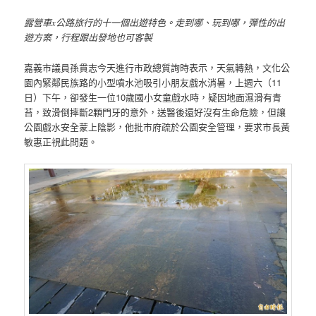
露營車x公路旅行的十一個出遊特色。走到哪、玩到哪，彈性的出
遊方案，行程跟出發地也可客製
嘉義市議員孫貫志今天進行市政總質詢時表示，天氣轉熱，文化公
園內緊鄰民族路的小型噴水池吸引小朋友戲水消暑，上週六（11
日）下午，卻發生一位10歲國小女童戲水時，疑因地面濕滑有青
苔，致滑倒摔斷2顆門牙的意外，送醫後還好沒有生命危險，但讓
公園戲水安全蒙上陰影，他批市府疏於公園安全管理，要求市長黃
敏惠正視此問題。