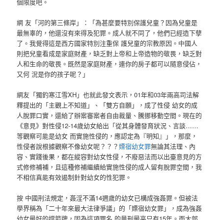
個限度吧。
網 友「河的第三條岸」：「為甚麼要特別保護兒童？因為兒童是
最無辜的，他還沒有來得及犯罪。成人就不同了，他們已經造下孽
了。我覺得這是西方國家特別注重保 護兒童的宗教原因。中國人
則把兒童看成是家庭財產，缺乏對上帝和上帝造物的敬畏，缺乏對
人和生命的敬畏。既然是家庭財產，連你的房子都可以隨意侵佔，
又何 況是你的孩子呢？」
網友「獨釣寒江雪XH」也就此發文表示，01年和03年兩高司法解
釋提出的「主觀上不知道」、「雙方自願」，成了性侵 幼女的成
人脫罪口實，還給了辦案審案者自由裁量、騰挪移動空間。現在的
《意見》對性侵12-14歲幼女給出「從其身體發育狀況、言談……
等觀察可能是幼女 而實施性侵的，應認定為『明知』」，那麼，
性侵者說根據觀察不像幼女呢？？？
嫖宿幼女罪
無論其法理、內
容、實踐後果，都在縱容對幼女性侵，不廢惡法而以出臺意見的方
式修修補補，且這種修補繼續給實施性侵的成人留有脫罪空間，我
不相信真能有效遏制針對幼女的性犯罪。
按 中國刑法規定，姦淫不滿14週歲的幼女已構成強姦罪。但被法
學界稱為「二十年來最大法律爭議」的「嫖宿幼女罪」，成為強姦
幼女最好的擋箭牌，因為這項罪名 的量刑最高只有15年。而大部