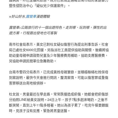
暨性侵防治中心「疑似兒少保護案件」。
※好山好水,
露營車
漫遊體驗
露營車x公路旅行的十一個出遊特色。走到哪、玩到哪，彈性的出
遊方案，行程跟出發地也可客製
南市社會局表示，黃女已對杜女疑似傷害行為提出刑事告訴。社會
局已處杜女6000元罰鍰，另指派社工員提供協助與關懷，後續將協
助幼童母親申請弱勢兒童及少年醫療費用補助，協助支應醫療費，
另協助申請民間單位急難救助。
台南市警四分局表示，已完成黃姓母親筆錄，並積極聯絡杜姓保母
到案說明，最快今天會進行問訊，釐清案情，可能以傷害罪或重傷
害罪移送台南地檢偵辦。
杜女說，男童最近在學走路，常常跌撞造成瘀傷，她都會把瘀傷部
分拍照LINE給黃女說明。24日上午，孩子7點多起床喝奶，之後不
斷哭鬧，直到上午11點多睡著。她以為孩子累了，吃完午餐要餵飯
時，見孩子沒有反應，緊急將男童送醫。