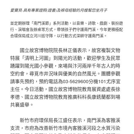
愛寶貝-具有專業證照(證書)及褓母經驗的月嫂幫您坐月子
並定期辦理「南門溪節」系列活動，以音樂、詩歌、戲劇、裝扮遊
行、演唱會及辦桌等方式，帶領孩子們守護南門溪，今年更積極配
合環保局成立河川巡守隊，以行動方式深耕守護南門溪。
國立故宮博物院院長林正儀表示，故宮複製文物
特展「清明上河圖」到陽光的活動，歡迎學生及民眾
踴躍到陽光國小參觀，來場與汴河兩岸千年古人的時
空約會，尋覓市井況味與優美的自然風光。團體參觀
請事先預約，預約電話為03-5629600分機101尤序宜
主任。今日活動，國立故宮博物院教育展資處處長徐
孝德、國立故宮博物院教育推廣科科長康銹蘭都到場
共襄盛舉。
新竹市府環保局長江盛任表示，南門溪為客雅溪
支流，市府為改善新竹市境內客雅溪河段之水質污染