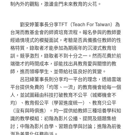
制內外的觀點，激盪金門未來教育的火花。
劉安婷董事長分享TFT（Teach For Taiwan）為
台灣而教基金會的師資培育流程。報名參與的教師要
經過情境式的模擬面試，考驗是否具備擔任教師的性
格特質，錄取者才能參加為期兩年的沉浸式教育培
訓。競爭激烈，錄取者不到十分之一。然而花費於前
端徵才的時間成本，卻能找出具教育愛與關懷的教
師，進而領導學生、並帶給社區良好的質變。
呂冠緯董事長則分享均一平台的理念，透過雲端
平台提供免費的「均等、一流」的教育機會給每一個
人，並試圖藉由科技打破教育不公平（城鄉機會不
均）、教育假公平（學習進度統一）、教育只公平
（沒有與時俱進）。均一提供給教師三種培養學科知
識的教學模組：初階為影片公播、提問及錯題集檢
討；中階為影片自學、習題自學與討論；進階為前後
測及差異化任務指派。