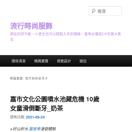
跳
跳
至
至
搜
主
輔
尋
要
助
流行時尚服飾
內
內
網友好評不斷，小資女也可以輕鬆入手的價格，當季必備高CP衣著大集
容
容
合
主
環保清潔
媽媽寶寶
視覺設計
徵信
要
選
單
標籤彙整:
新竹到府坐月子
嘉市文化公園噴水池藏危機 10歲
女童滑倒斷牙_奶茶
發佈日期:
2021-08-24
※好山好水,
露營車
漫遊體驗