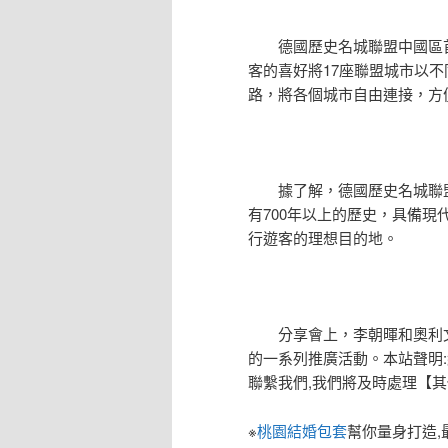
德國歷史名城聯盟中國區首
客的喜好將17座聯盟城市以
路，將各個城市自由連接，方
據了解，德國歷史名城聯盟
有700年以上的歷史，具備
行遊客的理想目的地。
分享會上，李朝暉和奧利文還
的一系列推廣活動。本站聲明:網站內
聯繫我們,我們將及時處理【
※
桃園結婚包套
幫你量身打造,