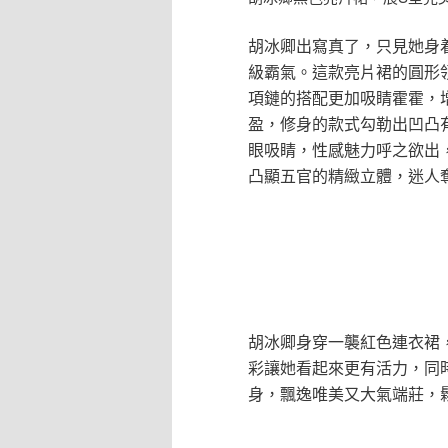
胡冰卿出寫真了，只見她身
級霸氣。這款亮片裙的圓形
項鏈的搭配更加吸睛霍霍，
盈，修身的款式勾勒出凹凸
眼吸睛，性感魅力呼之欲出
凸顯五官的精緻立體，迷人
胡冰卿身穿一襲紅色連衣裙
彩讓她看起來更有活力，同
身，飄逸唯美又大氣端莊，