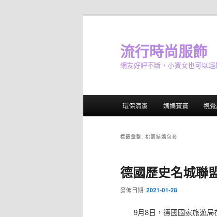
跳
跳
至
至
主
輔
流行時尚服飾
要
助
網友好評不斷，小資女也可以輕
內
內
容
容
主
環保清潔
媽媽寶寶
視覺
要
選
單
標籤彙整:
桃園結婚包套
德國歷史名城聯
發佈日期:
2021-01-28
9月8日，德國國家旅遊局在