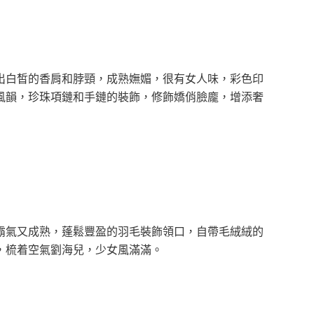
出白皙的香肩和脖頸，成熟嫵媚，很有女人味，彩色印
風韻，珍珠項鏈和手鏈的裝飾，修飾嬌俏臉龐，增添奢
霸氣又成熟，蓬鬆豐盈的羽毛裝飾領口，自帶毛絨絨的
，梳着空氣劉海兒，少女風滿滿。