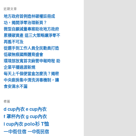
近期文章
地方政府首例造林碳權註冊成
功，揭開淨零治理新頁？
微型自願減量專案助攻地方政府
累積碳資產 這三大策略讓淨零不
再遙不可及
從選手到工作人員全民動員打造
低碳無痕國際體育盛會
環境部放寬首次納管申報時程 助
企業平穩過渡新規
每天上千個便當盒怎麼洗？揭密
中央廚房集中清洗消毒機制，讓
食安滴水不漏
標籤
d cup內衣
e cup內衣
f 罩杯內衣
g cup內衣
polo衫
T恤
i cup內衣
一中街住宿
一中街民宿