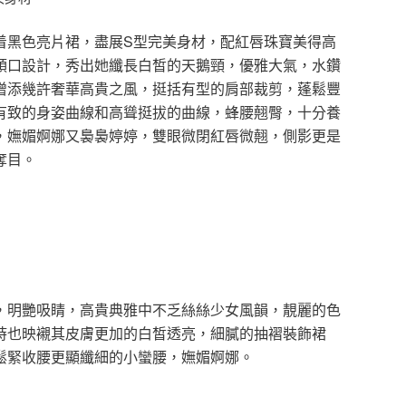
着黑色亮片裙，盡展S型完美身材，配紅唇珠寶美得高
領口設計，秀出她纖長白皙的天鵝頸，優雅大氣，水鑽
增添幾許奢華高貴之風，挺括有型的肩部裁剪，蓬鬆豐
有致的身姿曲線和高聳挺拔的曲線，蜂腰翹臀，十分養
，嫵媚婀娜又裊裊婷婷，雙眼微閉紅唇微翹，側影更是
奪目。
，明艷吸睛，高貴典雅中不乏絲絲少女風韻，靚麗的色
時也映襯其皮膚更加的白皙透亮，細膩的抽褶裝飾裙
鬆緊收腰更顯纖細的小蠻腰，嫵媚婀娜。