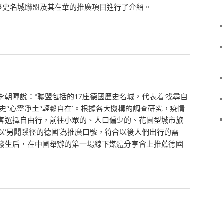
國歷史名城聯盟及其在華的推廣項目進行了介紹。
暉說：“聯盟包括的17座德國歷史名城，代表着‘找尋自
悟歷史’‘心靈凈土’‘輕鬆自在’。根據各大機構的調查研究，疫情
客選擇自由行，前往小眾的、人口偏少的、花園型城市旅
以‘另闢蹊徑的德國’為推廣口號，符合以後人們出行的需
發生后，在中國舉辦的第一場線下媒體分享會上推薦德國