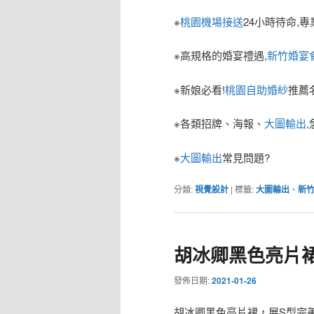
※
桃園機場接送
24小時待命,專
※高規格的婚宴禮遇,
新竹婚宴
※新娘必看!
桃園自助婚紗
推薦
※各類招牌、海報、
大圖輸出
※
大圖輸出
常見問題?
分類:
視覺設計
|
標籤:
大圖輸出
、
新
胡冰卿黑色亮片
發佈日期:
2021-01-26
胡冰卿黑色亮片裙，展S型完