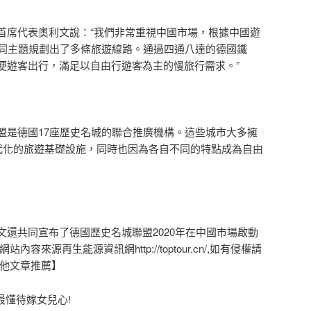
席代表奧利文說：“我們非常重視中國市場，根據中國遊
不同主題規劃出了多條旅遊線路。通過四通八達的德國鐵
便遊客出行，滿足以自由行遊客為主的慢旅行需求。”
是德國17座歷史名城的聯合推廣機構。這些城市大多擁
現代化的旅遊基礎設施，同時也因為各自不同的特點成為自由
共同宣布了德國歷史名城聯盟2020年在中國市場啟動
容來源再生能源資訊網http://toptour.cn/,如有侵權請
其他文章推薦】
最懂待嫁女兒心!