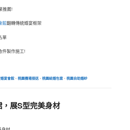
業推薦!
會館
翻轉傳統婚宴框架
名單
,急件製作施工!
竹婚宴會館
、
桃園機場接送
、
桃園結婚包套
、
桃園自助婚紗
裙，展S型完美身材
美身材