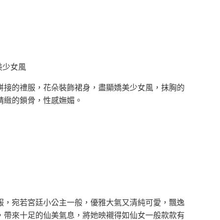
美少女風
拼接的禮服，花朵裝飾裙身，盡顯嬌美少女風，抹胸的
精緻的鎖骨，性感嫵媚。
服，宛若宮廷小公主一般，優雅大氣又清純可愛，飄逸
，帶來十足的仙美氣息，將她映襯得如仙女一般款款有