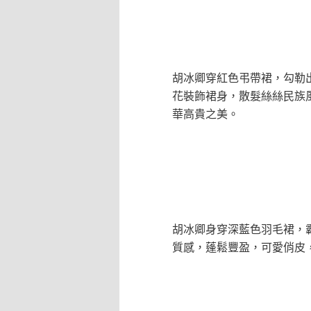
胡冰卿穿紅色弔帶裙，勾勒
花裝飾裙身，散髮絲絲民族
華高貴之美。
胡冰卿身穿深藍色羽毛裙，
質感，蓬鬆豐盈，可愛俏皮