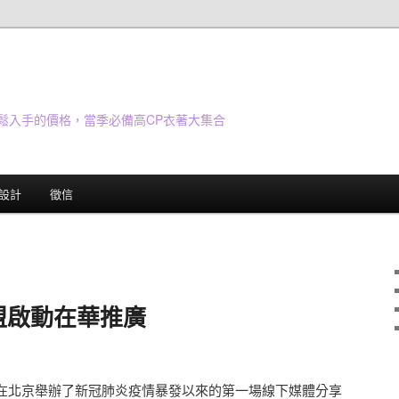
鬆入手的價格，當季必備高CP衣著大集合
設計
徵信
盟啟動在華推廣
北京舉辦了新冠肺炎疫情暴發以來的第一場線下媒體分享